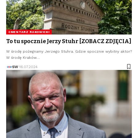
CMENTARZ RAKOWICKI
To tu spocznie Jerzy Stuhr [ZOBACZ ZDJĘCIA]
W środę pożegnamy Jerzego Stuhra. Gdzie spocznie wybitny aktor?
W środę Kraków…
SW
16.07.2024