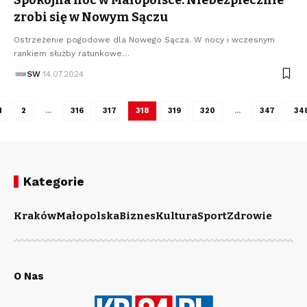
zrobi się w Nowym Sączu
Ostrzeżenie pogodowe dla Nowego Sącza. W nocy i wczesnym
rankiem służby ratunkowe…
SW
14.07.2024
1
2
…
316
317
318
319
320
…
347
34
Kategorie
Kraków
Małopolska
Biznes
Kultura
Sport
Zdrowie
O Nas