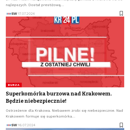
najlepszych. Dostał prestiżową…
SW
17.07.2024
BURZA
Superkomórka burzowa nad Krakowem.
Będzie niebezpiecznie!
Ostrzeżenie dla Krakowa. Niebawem zrobi się niebezpiecznie. Nad
Krakowem formuje się superkomórka…
SW
16.07.2024