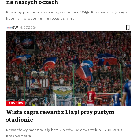
na naszych oczach
Poważny problem z zanieczyszczeniem Wilgi. Kraków zmaga się z
kolejnym problemem ekologicznym…
SW
15.07.2024
KRAKÓW
Wisła zagra rewanż z Llapi przy pustym
stadionie
Rewanżowy mecz Wisły bez kibiców. W czwartek o 16:30 Wisła
Kraków zagra…