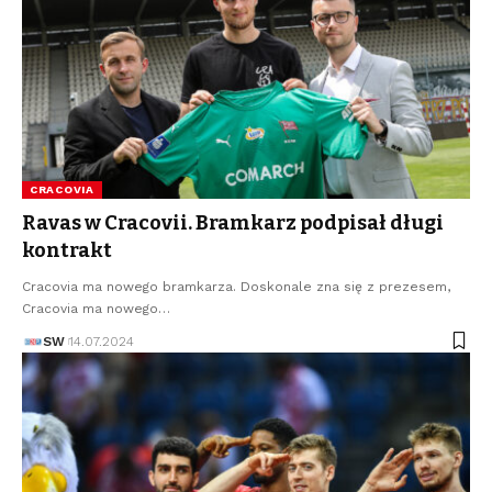
CRACOVIA
Ravas w Cracovii. Bramkarz podpisał długi
kontrakt
Cracovia ma nowego bramkarza. Doskonale zna się z prezesem,
Cracovia ma nowego…
SW
14.07.2024