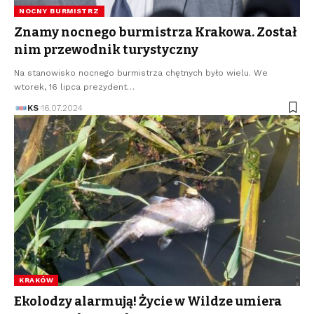
NOCNY BURMISTRZ
Znamy nocnego burmistrza Krakowa. Został
nim przewodnik turystyczny
Na stanowisko nocnego burmistrza chętnych było wielu. We
wtorek, 16 lipca prezydent…
KS
16.07.2024
KRAKÓW
Ekolodzy alarmują! Życie w Wildze umiera