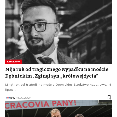
KRAKÓW
Mija rok od tragicznego wypadku na moście
Dębnickim . Zginął syn „królowej życia”
Minął rok od tragedii na moście Dębnickim. Śledztwo nadal trwa. 15
lipca…
SW
15.07.2024