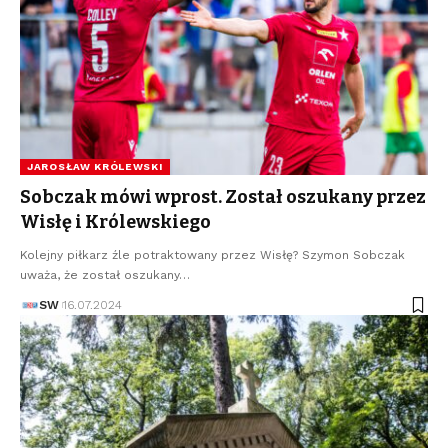
JAROSŁAW KRÓLEWSKI
Sobczak mówi wprost. Został oszukany przez
Wisłę i Królewskiego
Kolejny piłkarz źle potraktowany przez Wisłę? Szymon Sobczak
uważa, że został oszukany…
SW
16.07.2024