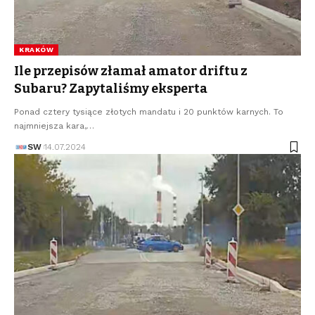
KRAKÓW
Ile przepisów złamał amator driftu z
Subaru? Zapytaliśmy eksperta
Ponad cztery tysiące złotych mandatu i 20 punktów karnych. To
najmniejsza kara,…
SW
14.07.2024