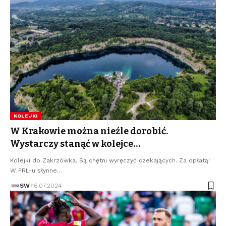
KOLEJKI
W Krakowie można nieźle dorobić.
Wystarczy stanąć w kolejce…
Kolejki do Zakrzówka. Są chętni wyręczyć czekających. Za opłatą!
W PRL-u słynne…
SW
16.07.2024