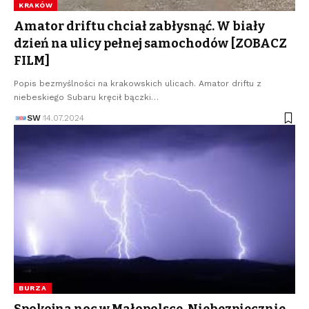
KRAKÓW
Amator driftu chciał zabłysnąć. W biały
dzień na ulicy pełnej samochodów [ZOBACZ
FILM]
Popis bezmyślności na krakowskich ulicach. Amator driftu z
niebeskiego Subaru kręcił bączki…
SW
14.07.2024
BURZA
Spokojna noc w Małopolsce. Niebezpiecznie