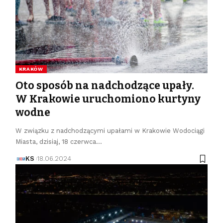
KRAKÓW
Oto sposób na nadchodzące upały.
W Krakowie uruchomiono kurtyny
wodne
W związku z nadchodzącymi upałami w Krakowie Wodociągi
Miasta, dzisiaj, 18 czerwca…
KS
18.06.2024