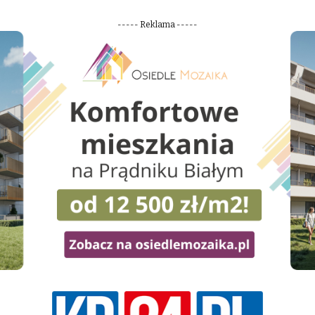
----- Reklama -----