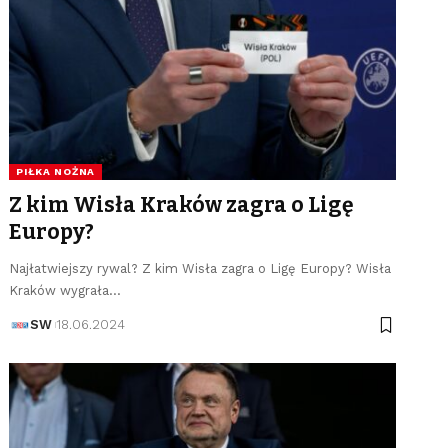
PIŁKA NOŻNA
Z kim Wisła Kraków zagra o Ligę
Europy?
Najłatwiejszy rywal? Z kim Wisła zagra o Ligę Europy? Wisła
Kraków wygrała…
SW
18.06.2024