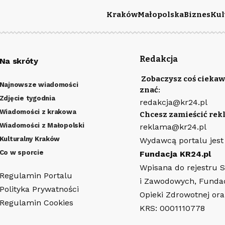
Kraków
Małopolska
Biznes
Kul
Redakcja
Na skróty
Zobaczysz coś ciekaw
Najnowsze wiadomości
znać:
Zdjęcie tygodnia
redakcja@kr24.pl
Wiadomości z krakowa
Chcesz zamieścić rek
Wiadomości z Małopolski
reklama@kr24.pl
Kulturalny Kraków
Wydawcą portalu jest
Co w sporcie
Fundacja KR24.pl
Wpisana do rejestru 
Regulamin Portalu
i Zawodowych, Funda
Polityka Prywatności
Opieki Zdrowotnej or
Regulamin Cookies
KRS: 0001110778