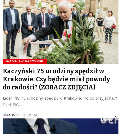
JAROSŁAW KACZYŃSKI
Kaczyński 75 urodziny spędził w
Krakowie. Czy będzie miał powody
do radości? (ZOBACZ ZDJĘCIA)
Lider PiS 75 urodziny spędził w Krakowie. Po co przyjechał?
Szef PiS…
SW
18.06.2024