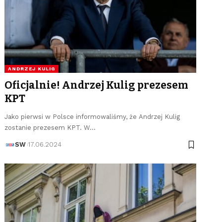
ANDRZEJ KULIG
Oficjalnie! Andrzej Kulig prezesem
KPT
Jako pierwsi w Polsce informowaliśmy, że Andrzej Kulig
zostanie prezesem KPT. W…
SW
17.06.2024