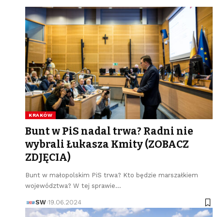
KRAKÓW
Bunt w PiS nadal trwa? Radni nie
wybrali Łukasza Kmity (ZOBACZ
ZDJĘCIA)
Bunt w małopolskim PiS trwa? Kto będzie marszałkiem
województwa? W tej sprawie…
SW
19.06.2024