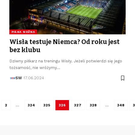
PIŁKA NOŻNA
Wisła testuje Niemca? Od roku jest
bez klubu
Dziwny piłkarz na treningu Wisły. Jeżeli potwierdzi się jego
tożsamość, nie wróżymy…
SW
17.06.2024
2
…
324
325
326
327
328
…
348