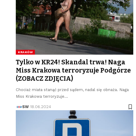
KRAKÓW
Tylko w KR24! Skandal trwa! Naga
Miss Krakowa terroryzuje Podgórze
(ZOBACZ ZDJĘCIA)
Chociaż miała stanąć przed sądem, nadal się obnaża. Naga
Miss Krakowa terroryzuje…
SW
18.06.2024