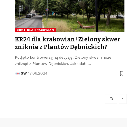
KR24 DLA KRAKOWIAN
KR24 dla krakowian! Zielony skwer
zniknie z Plantów Dębnickich?
Podjęto kontrowersyjną decyzję. Zielony skwer może
zniknąć z Plantów Dębnickich. Jak udało…
SW
17.06.2024
1