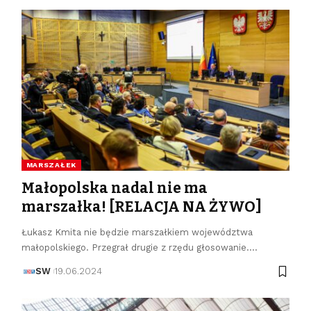
MARSZAŁEK
Małopolska nadal nie ma
marszałka! [RELACJA NA ŻYWO]
Łukasz Kmita nie będzie marszałkiem województwa
małopolskiego. Przegrał drugie z rzędu głosowanie.…
SW
19.06.2024