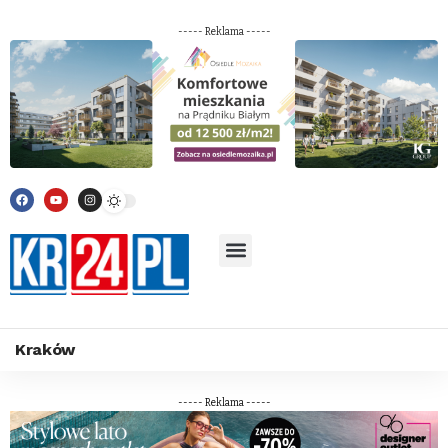
----- Reklama -----
Kraków
----- Reklama -----