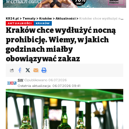
KR24.pl
>
Tematy
>
Kraków
>
Aktualności
>
Kraków chce wydłużyć nocną prohibicję. Wiemy, w jakich godzinach miałby obowiązywać zakaz
AKTUALNOŚCI
KRAKÓW
Kraków chce wydłużyć nocną
prohibicję. Wiemy, w jakich
godzinach miałby
obowiązywać zakaz
SW
Opublikowano 06.07.2026
Ostatnia aktualizacja: 06.07.2026 09:41