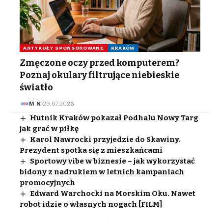
ARTYKUŁY SPONSOROWANE
KRAKÓW
Zmęczone oczy przed komputerem?
Poznaj okulary filtrujące niebieskie
światło
M N
29.07.2026
Hutnik Kraków pokazał Podhalu Nowy Targ
jak grać w piłkę
Karol Nawrocki przyjedzie do Skawiny.
Prezydent spotka się z mieszkańcami
Sportowy vibe w biznesie – jak wykorzystać
bidony z nadrukiem w letnich kampaniach
promocyjnych
Edward Warchocki na Morskim Oku. Nawet
robot idzie o własnych nogach [FILM]