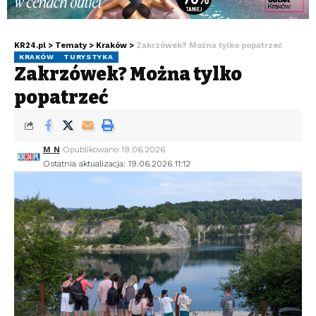
KR24.pl
>
Tematy
>
Kraków
>
Zakrzówek? Można tylko popatrzeć
KRAKÓW
TURYSTYKA
Zakrzówek? Można tylko
popatrzeć
M N
Opublikowano 19.06.2026
Ostatnia aktualizacja: 19.06.2026 11:12