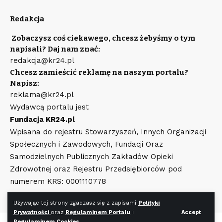
Redakcja
Zobaczysz coś ciekawego, chcesz żebyśmy o tym
napisali? Daj nam znać:
redakcja@kr24.pl
Chcesz zamieścić reklamę na naszym portalu?
Napisz:
reklama@kr24.pl
Wydawcą portalu jest
Fundacja KR24.pl
Wpisana do rejestru Stowarzyszeń, Innych Organizacji
Społecznych i Zawodowych, Fundacji Oraz
Samodzielnych Publicznych Zakładów Opieki
Zdrowotnej oraz Rejestru Przedsiębiorców pod
numerem KRS: 0001110778
Używając tej strony zgadzasz się z zapisami
Polityki
Prywatności
oraz
Regulaminem Portalu
i
Accept
Regulaminem Cookies