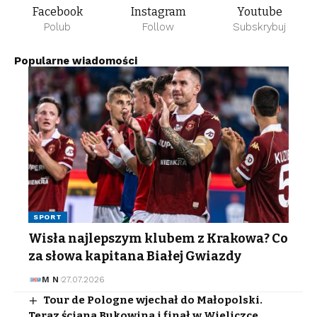
Facebook
Instagram
Youtube
Polub
Follow
Subskrybuj
Popularne wiadomości
SPORT
Wisła najlepszym klubem z Krakowa? Co
za słowa kapitana Białej Gwiazdy
M N
27.07.2026
Tour de Pologne wjechał do Małopolski.
Teraz ściana Bukowina i finał w Wieliczce