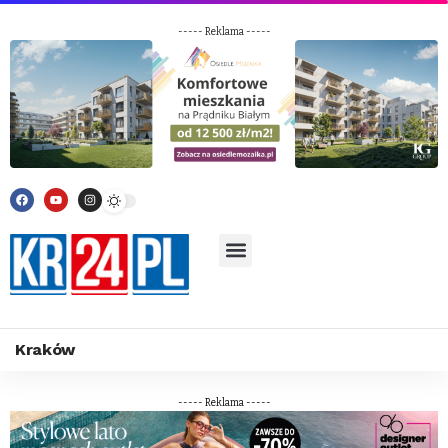
----- Reklama -----
Kraków
----- Reklama -----