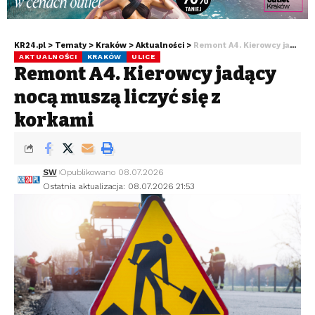
KR24.pl
>
Tematy
>
Kraków
>
Aktualności
>
Remont A4. Kierowcy jadący nocą muszą liczyć się z korkami
AKTUALNOŚCI
KRAKÓW
ULICE
Remont A4. Kierowcy jadący
nocą muszą liczyć się z
korkami
SW
Opublikowano 08.07.2026
Ostatnia aktualizacja: 08.07.2026 21:53