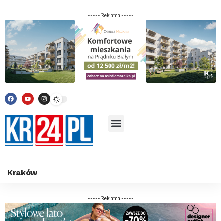
----- Reklama -----
Kraków
----- Reklama -----