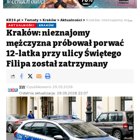
KR24.pl
>
Tematy
>
Kraków
>
Aktualności
>
Kraków: nieznajomy mężczyzna próbował porwać 12-latka przy ulicy Świętego Filipa został zatrzymany
AKTUALNOŚCI
KRAKÓW
Kraków: nieznajomy
mężczyzna próbował porwać
12-latka przy ulicy Świętego
Filipa został zatrzymany
SW
Opublikowano 29.05.2026
Ostatnia aktualizacja: 29.05.2026 22:07