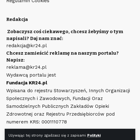
Regulamin Cookies
Redakcja
Zobaczysz coś ciekawego, chcesz żebyśmy o tym
napisali? Daj nam znać:
redakcja@kr24.pl
Chcesz zamieścić reklamę na naszym portalu?
Napisz:
reklama@kr24.pl
Wydawcą portalu jest
Fundacja KR24.pl
Wpisana do rejestru Stowarzyszeń, Innych Organizacji
Społecznych i Zawodowych, Fundacji Oraz
Samodzielnych Publicznych Zakładów Opieki
Zdrowotnej oraz Rejestru Przedsiębiorców pod
numerem KRS: 0001110778
Używając tej strony zgadzasz się z zapisami
Polityki