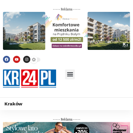
----- Reklama -----
Kraków
----- Reklama -----