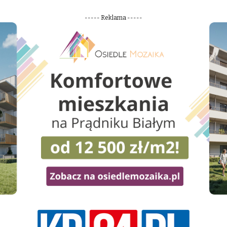
----- Reklama -----