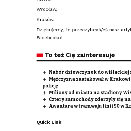
Wrocław,
Kraków.
Dziękujemy, że przeczytałaś/eś nasz arty
Facebooku!
To też Cię zainteresuje
Nabór dziewczynek do wiślackiej 
Mężczyzna zaatakował w Krakowie U
policję
Miliony od miasta na stadiony Wis
Cztery samochody zderzyły się n
Awantura w tramwaju linii 50 w K
Quick Link