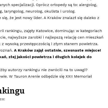
nych specjalizacji. Oprócz ortopedy są to: alergolog,
, laryngolog, neurolog, okulista i urolog.
ię, że jest nowy lider. A Kraków znalazł się daleko z
rii rankingu, zajęły Katowice, dominując w kategoriach
ie, najwyższe zarobki i najlepszą relację cen mieszkań
k z wysoką przestępczością i złym stanem powietrza.
Poznań.
A Kraków zajął ostatnie, szesnaste miejsce!
, złej jakości powietrza i długich kolejek do
by autorzy rankingu nie zwrócili na to uwagi?
owie. W Tauron Arenie odbędzie się XXII Memoriał
nkingu
co: