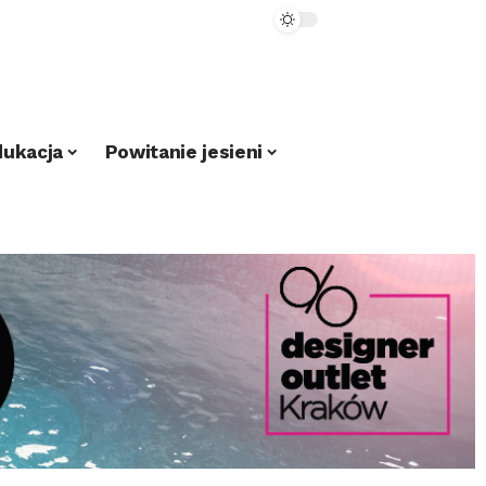
dukacja
Powitanie jesieni