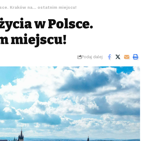
lsce. Kraków na… ostatnim miejscu!
życia w Polsce.
m miejscu!
Podaj dalej