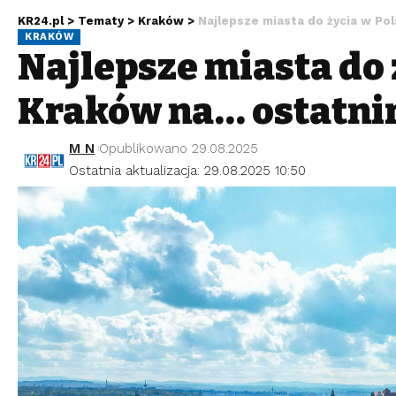
KR24.pl
>
Tematy
>
Kraków
>
Najlepsze miasta do życia w Po
KRAKÓW
Najlepsze miasta do 
Kraków na… ostatni
M N
Opublikowano 29.08.2025
Ostatnia aktualizacja: 29.08.2025 10:50