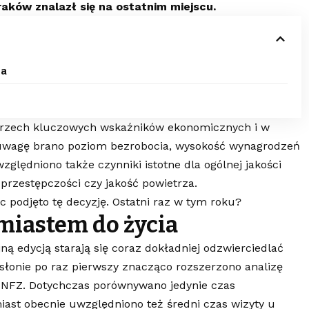
raków znalazł się na ostatnim miejscu.
ia
trzech kluczowych wskaźników ekonomicznych i w
 uwagę brano poziom bezrobocia, wysokość wynagrodzeń
ględniono także czynniki istotne dla ogólnej jakości
m przestępczości czy jakość powietrza.
c podjęto tę decyzję. Ostatni raz w tym roku?
miastem do życia
jną edycją starają się coraz dokładniej odzwierciedlać
odsłonie po raz pierwszy znacząco rozszerzono analizę
 NFZ. Dotychczas porównywano jedynie czas
miast obecnie uwzględniono też średni czas wizyty u