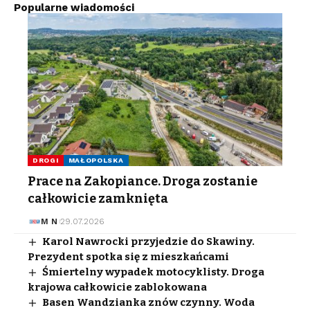
Popularne wiadomości
DROGI
MAŁOPOLSKA
Prace na Zakopiance. Droga zostanie
całkowicie zamknięta
M N
29.07.2026
Karol Nawrocki przyjedzie do Skawiny.
Prezydent spotka się z mieszkańcami
Śmiertelny wypadek motocyklisty. Droga
krajowa całkowicie zablokowana
Basen Wandzianka znów czynny. Woda