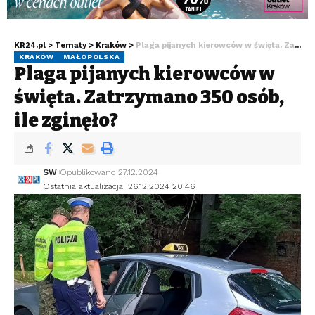
KR24.pl
>
Tematy
>
Kraków
>
Plaga pijanych kierowców w święta. Zatrzymano 350 osób, ile zginęło?
KRAKÓW
MAŁOPOLSKA
Plaga pijanych kierowców w
święta. Zatrzymano 350 osób,
ile zginęło?
SW
Opublikowano 27.12.2024
Ostatnia aktualizacja: 26.12.2024 20:46