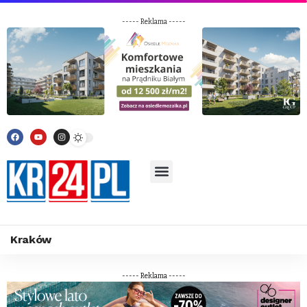
----- Reklama -----
Kraków
----- Reklama -----