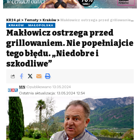
KR24.pl
>
Tematy
>
Kraków
>
Makłowicz ostrzega przed grillowaniem. Nie popełniajcie tego błędu. „Niedobre i szkodliwe”
KRAKÓW
MAŁOPOLSKA
Makłowicz ostrzega przed
grillowaniem. Nie popełniajcie
tego błędu. „Niedobre i
szkodliwe”
MN
Opublikowano 13.05.2024
Ostatnia aktualizacja: 13.05.2024 12:54