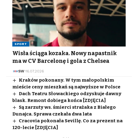
SPORT
Wisła ściąga kozaka. Nowy napastnik
ma w CV Barcelonę i gola z Chelsea
SW
16.07.2026
Kraków pokonany. W tym małopolskim
mieście ceny mieszkań są najwyższe w Polsce
Dach Teatru Słowackiego odzyskuje dawny
blask. Remont dobiega końca [ZDJĘCIA]
Są zarzuty ws. śmierci strażaka z Białego
Dunajca. Sprawa czekała dwa lata
Cracovia pokonała Sevillę. Co za prezent na
120-lecie [ZDJĘCIA]