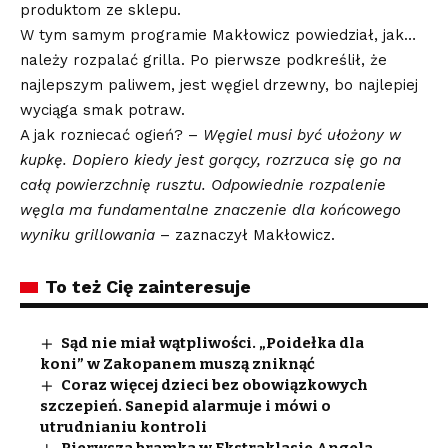
produktom ze sklepu.
W tym samym programie Makłowicz powiedział, jak…
należy rozpalać grilla. Po pierwsze podkreślił, że
najlepszym paliwem, jest węgiel drzewny, bo najlepiej
wyciąga smak potraw.
A jak rozniecać ogień? –
Węgiel musi być ułożony w
kupkę. Dopiero kiedy jest gorący, rozrzuca się go na
całą powierzchnię rusztu. Odpowiednie rozpalenie
węgla ma fundamentalne znaczenie dla końcowego
wyniku grillowania
– zaznaczył Makłowicz.
To też Cię zainteresuje
Sąd nie miał wątpliwości. „Poidełka dla
koni” w Zakopanem muszą zniknąć
Coraz więcej dzieci bez obowiązkowych
szczepień. Sanepid alarmuje i mówi o
utrudnianiu kontroli
Pierwsza bramka w Ekstraklasie Angela