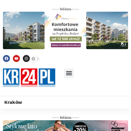
----- Reklama -----
Kraków
----- Reklama -----