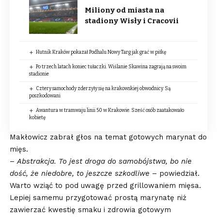
Miliony od miasta na
stadiony Wisły i Cracovii
Hutnik Kraków pokazał Podhalu Nowy Targ jak grać w piłkę
Po trzech latach koniec tułaczki. Wiślanie Skawina zagrają na swoim
stadionie
Cztery samochody zderzyły się na krakowskiej obwodnicy. Są
poszkodowani
Awantura w tramwaju linii 50 w Krakowie. Sześć osób zaatakowało
kobietę
Makłowicz zabrał głos na temat gotowych marynat do
mięs.
–
Abstrakcja. To jest droga do samobójstwa, bo nie
dość, że niedobre, to jeszcze szkodliwe
– powiedział.
Warto wziąć to pod uwagę przed grillowaniem mięsa.
Lepiej samemu przygotować prostą marynatę niż
zawierzać kwestię smaku i zdrowia gotowym