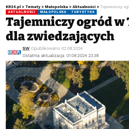
KR24.pl
>
Tematy
>
Małopolska
>
Aktualności
>
Tajemniczy og
AKTUALNOŚCI
MAŁOPOLSKA
TURYSTYKA
Tajemniczy ogród w 
dla zwiedzających
SW
Opublikowano 02.08.2024
Ostatnia aktualizacja: 01.08.2024 23:38