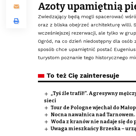
Azoty upamiętnią pi
Zwiedzający będą mogli spacerować wśród 
oraz z bliska obejrzeć architekturę wil
wcześniejszej rezerwacji, ale tylko w gr
Ogród, na co dzień niedostępny dla osób 
sposób chce upamiętnić postać Eugenius
turystom poznanie tego historycznego mi
To też Cię zainteresuje
„Tyś źle trafił!”. Agresywny męż
sieci
Tour de Pologne wjechał do Małopo
Nocna nawałnica nad Tarnowem. S
Woda z kranów nie nadaje się do p
Uwaga mieszkańcy Brzeska – urz