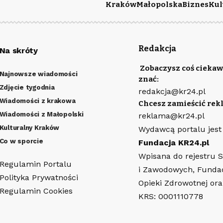
Kraków
Małopolska
Biznes
Kul
Redakcja
Na skróty
Zobaczysz coś ciekaw
Najnowsze wiadomości
znać:
Zdjęcie tygodnia
redakcja@kr24.pl
Wiadomości z krakowa
Chcesz zamieścić rek
Wiadomości z Małopolski
reklama@kr24.pl
Kulturalny Kraków
Wydawcą portalu jest
Co w sporcie
Fundacja KR24.pl
Wpisana do rejestru 
Regulamin Portalu
i Zawodowych, Funda
Polityka Prywatności
Opieki Zdrowotnej or
Regulamin Cookies
KRS: 0001110778