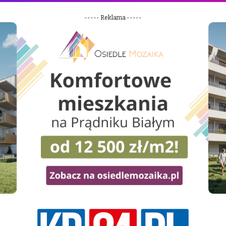
----- Reklama -----