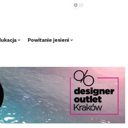
dukacja
Powitanie jesieni