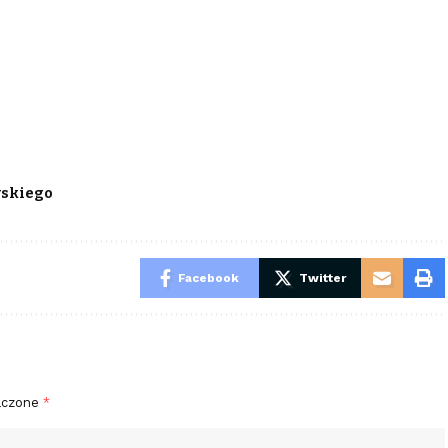
wskiego
Facebook
Twitter
aczone
*