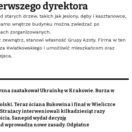
erwszego dyrektora
starych drzew, takich jak jesiony, dęby i kasztanowce,
li. Samo wnętrze budynku można zwiedzać po
upach zorganizowanych.
z zewnątrz, stanowi własność Grupy Azoty. Firma w ten
za Kwiatkowskiego i umożliwić mieszkańcom oraz
ejsca.
czyzna zaatakował Ukrainkę w Krakowie. Burza w
lski. Teraz ściana Bukowina i finał w Wieliczce
trażacy interweniowali kilkadziesiąt razy
icia. Sanepid wydał decyzję
ąd wprowadza nowe zasady. Odpłatne