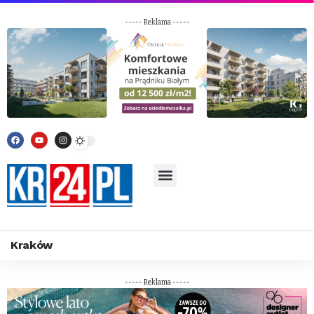
----- Reklama -----
Kraków
----- Reklama -----