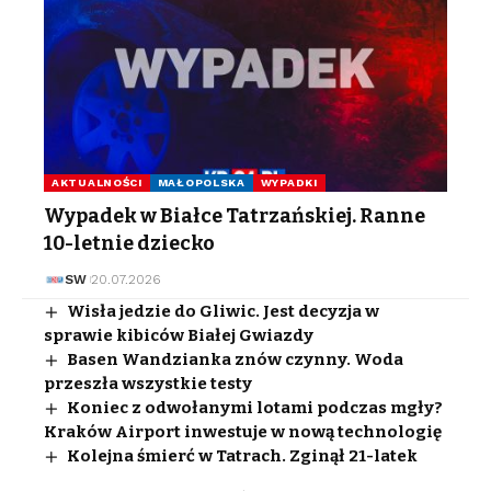
AKTUALNOŚCI
MAŁOPOLSKA
WYPADKI
Wypadek w Białce Tatrzańskiej. Ranne
10-letnie dziecko
SW
20.07.2026
Wisła jedzie do Gliwic. Jest decyzja w
sprawie kibiców Białej Gwiazdy
Basen Wandzianka znów czynny. Woda
przeszła wszystkie testy
Koniec z odwołanymi lotami podczas mgły?
Kraków Airport inwestuje w nową technologię
Kolejna śmierć w Tatrach. Zginął 21-latek