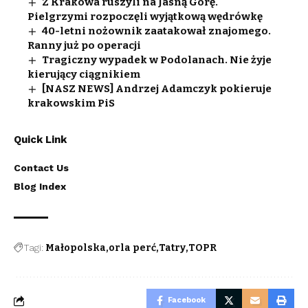
Z Krakowa ruszyli na Jasną Górę.
Pielgrzymi rozpoczęli wyjątkową wędrówkę
40-letni nożownik zaatakował znajomego.
Ranny już po operacji
Tragiczny wypadek w Podolanach. Nie żyje
kierujący ciągnikiem
[NASZ NEWS] Andrzej Adamczyk pokieruje
krakowskim PiS
Quick Link
Contact Us
Blog Index
Tagi:
Małopolska
orla perć
Tatry
TOPR
Facebook