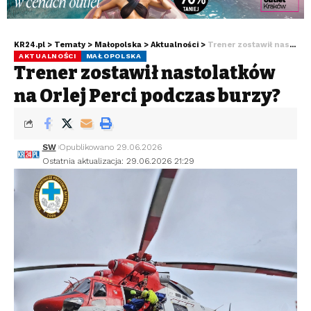
KR24.pl
>
Tematy
>
Małopolska
>
Aktualności
>
Trener zostawił nastolatków na Orlej Perci podczas burzy?
AKTUALNOŚCI
MAŁOPOLSKA
Trener zostawił nastolatków
na Orlej Perci podczas burzy?
SW
Opublikowano 29.06.2026
Ostatnia aktualizacja: 29.06.2026 21:29