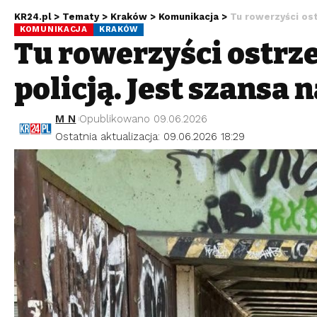
KR24.pl
>
Tematy
>
Kraków
>
Komunikacja
>
Tu rowerzyści ost
KOMUNIKACJA
KRAKÓW
Tu rowerzyści ostrze
policją. Jest szansa 
M N
Opublikowano 09.06.2026
Ostatnia aktualizacja: 09.06.2026 18:29