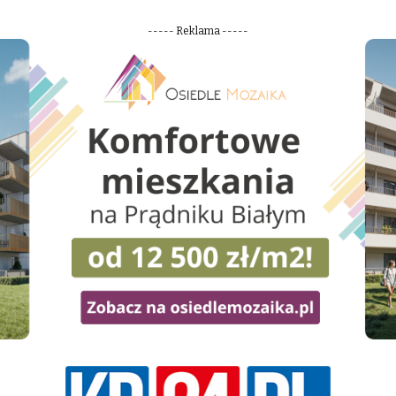
----- Reklama -----