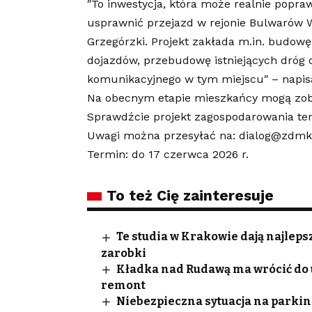
″To inwestycja, która może realnie popra
usprawnić przejazd w rejonie Bulwarów Wi
Grzegórzki. Projekt zakłada m.in. budowę 
dojazdów, przebudowę istniejących dróg 
komunikacyjnego w tym miejscu″ – napisa
Na obecnym etapie mieszkańcy mogą zobac
Sprawdźcie projekt zagospodarowania te
Uwagi można przesyłać na: dialog@zdmk
Termin: do 17 czerwca 2026 r.
To też Cię zainteresuje
Te studia w Krakowie dają najleps
zarobki
Kładka nad Rudawą ma wrócić do uż
remont
Niebezpieczna sytuacja na parkin