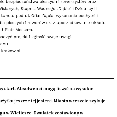
wić bezpieczeństwo pieszych i rowerzystów oraz
ślanych, Stopnia Wodnego „Dąbie” i Dzielnicy II
tunelu pod ul. Ofiar Dąbia, wykonanie pochylni i
dla pieszych i rowerów oraz uporządkowanie układu
ł Piotr Moskała.
zyć projekt i zgłosić swoje uwagi.
renu
.
.krakow.pl
zy start. Absolwenci mogą liczyć na wysokie
ytku jeszcze tej jesieni. Miasto wreszcie szykuje
gu w Wieliczce. Dwulatek zostawiony w