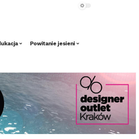
dukacja
Powitanie jesieni