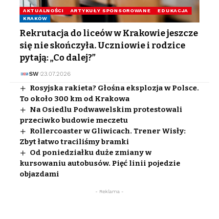
AKTUALNOŚCI
ARTYKUŁY SPONSOROWANE
EDUKACJA
KRAKÓW
Rekrutacja do liceów w Krakowie jeszcze
się nie skończyła. Uczniowie i rodzice
pytają: „Co dalej?”
SW
23.07.2026
Rosyjska rakieta? Głośna eksplozja w Polsce.
To około 300 km od Krakowa
Na Osiedlu Podwawelskim protestowali
przeciwko budowie meczetu
Rollercoaster w Gliwicach. Trener Wisły:
Zbyt łatwo traciliśmy bramki
Od poniedziałku duże zmiany w
kursowaniu autobusów. Pięć linii pojedzie
objazdami
- Reklama -