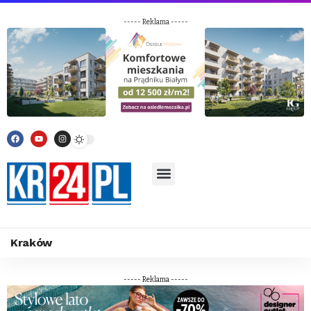
----- Reklama -----
Kraków
----- Reklama -----