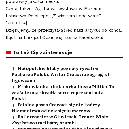
poprawiły jakości meczu.
Czytaj także: Wyjątkowa wystawa w Muzeum
Lotnictwa Polskiego. „Z wiatrem i pod wiatr”
[ZDJĘCIA]
Dziękujemy, że przeczytałaś/eś nasz artykuł do końca.
Bądź na bieżąco! Obserwuj nas na Facebooku!
To też Cię zainteresuje
Małopolskie kluby poznały rywali w
Pucharze Polski. Wisła i Cracovia zagrają z I-
ligowcami
Krakowianka u boku Arkadiusza Milika. To
właśnie ona skradła serce reprezentanta
Polski
Fatalna passa Cracovii się nie kończy.
Niemoc trwa od dziesięciu meczów
Rollercoaster w Gliwicach. Trener Wisły:
Zbyt łatwo traciliśmy bramki
Wieczysta postraszyła Lecha, ale wciąż nie