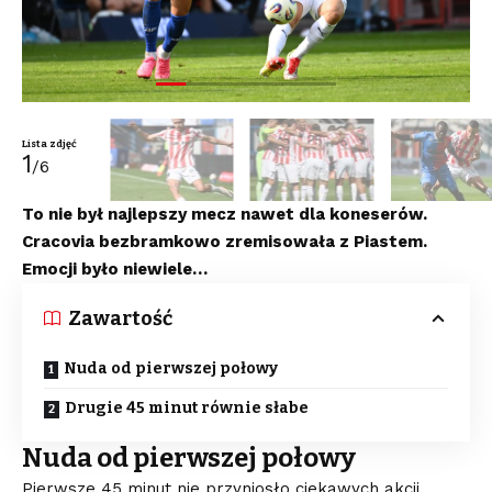
Lista zdjęć
1
/6
To nie był najlepszy mecz nawet dla koneserów.
Cracovia bezbramkowo zremisowała z Piastem.
Emocji było niewiele…
Zawartość
Nuda od pierwszej połowy
Drugie 45 minut równie słabe
Nuda od pierwszej połowy
Pierwsze 45 minut nie przyniosło ciekawych akcji.