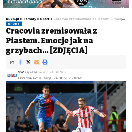
KR24.pl
>
Tematy
>
Sport
>
Cracovia zremisowała z Piastem. Emocje jak na grzybach… [ZDJĘCIA]
SPORT
Cracovia zremisowała z
Piastem. Emocje jak na
grzybach… [ZDJĘCIA]
SW
Opublikowano 24.08.2025
Ostatnia aktualizacja: 24.08.2025 16:40