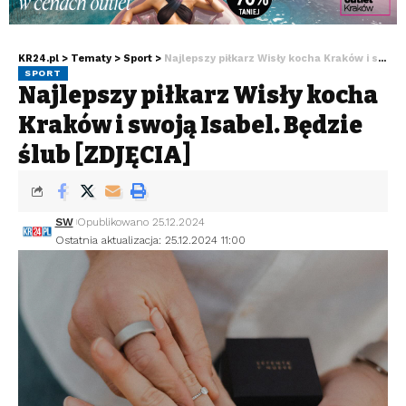
KR24.pl
>
Tematy
>
Sport
>
Najlepszy piłkarz Wisły kocha Kraków i swoją Isabel. Będzie ślub [ZDJĘCIA]
SPORT
Najlepszy piłkarz Wisły kocha
Kraków i swoją Isabel. Będzie
ślub [ZDJĘCIA]
SW
Opublikowano 25.12.2024
Ostatnia aktualizacja: 25.12.2024 11:00