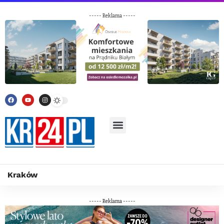
----- Reklama -----
Kraków
----- Reklama -----