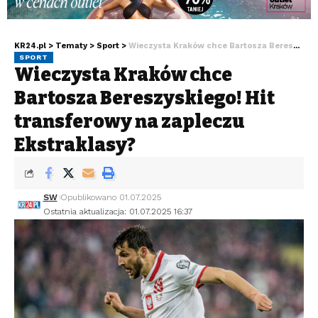
KR24.pl
>
Tematy
>
Sport
>
Wieczysta Kraków chce Bartosza Bereszyńskiego! Hit transferowy na zapleczu Ekstraklasy?
SPORT
Wieczysta Kraków chce
Bartosza Bereszyńskiego! Hit
transferowy na zapleczu
Ekstraklasy?
SW
Opublikowano 01.07.2025
Ostatnia aktualizacja: 01.07.2025 16:37