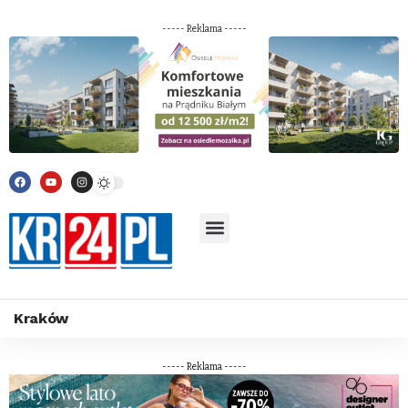
----- Reklama -----
Kraków
----- Reklama -----