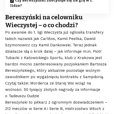
Czy Bereszyński zdecyduje się na grę w 1.
lidze?
Bereszyński na celowniku
Wieczystej – o co chodzi?
Po awansie do 1. ligi Wieczysta już ogłosiła transfery
takich nazwisk jak Carlitos, Kamil Pestka, Dawid
Szymonowicz czy Kamil Dankowski. Teraz jednak
działacze idą o krok dalej – jak informuje m.in. Piotr
Tubacki z Katowickiego Sportu, klub z Krakowa jest
bardzo mocno zainteresowany pozyskaniem Bartosza
Bereszyńskiego, który aktualnie pozostaje wolnym
zawodnikiem po wygaśnięciu kontraktu z Sampdorią.
Czytaj także: Morderca ze Starej Wsi wciąż na
wolności. 50 tysięcy złotych nagrody za informacje
o Tadeuszu Dudzie
Bereszyński to piłkarz z ogromnym doświadczeniem –
212 meczów w Serie A i Serie B, mistrzostwo Włoch z