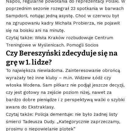
Napoli, regularne powołania do reprezentacji Polski. W
poprzednim sezonie rozegrał 23 spotkania w barwach
Sampdorii, notując jedną asystę. Choć w czerwcu był
na zgrupowaniu kadry Michała Probierza, nie pojawił
się na boisku ani na minutę.
Czytaj także: Wisła Kraków rozbudowuje Centrum
Treningowe w Myślenicach. Pomogli Socios
Czy Bereszyński zdecyduje się na
grę w 1. lidze?
To największa niewiadoma. Zainteresowanie obrońcą
wyrażały też inne kluby – m.in. Widzew Łódź czy
włoska Modena. Sam piłkarz nie podjął jeszcze decyzji,
czy jest gotowy na zejście poziom niżej, nawet za
bardzo dobre pieniądze i z perspektywą walki o szybki
awans do Ekstraklasy.
Czytaj także: Policja dementuje: nie było żadnej listy
śmierci Tadeusza Dudy. „Kategorycznie zaprzeczamy,
prosimy o niepowielanie plotek”