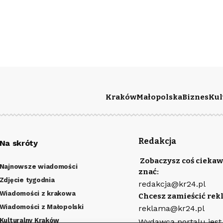
Kraków
Małopolska
Biznes
Kul
Redakcja
Na skróty
Zobaczysz coś ciekaw
Najnowsze wiadomości
znać:
Zdjęcie tygodnia
redakcja@kr24.pl
Wiadomości z krakowa
Chcesz zamieścić rek
Wiadomości z Małopolski
reklama@kr24.pl
Kulturalny Kraków
Wydawcą portalu jest