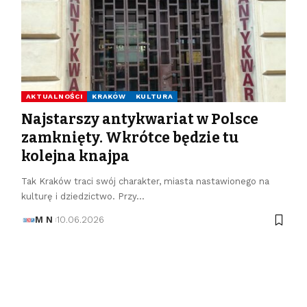
AKTUALNOŚCI
KRAKÓW
KULTURA
Najstarszy antykwariat w Polsce
zamknięty. Wkrótce będzie tu
kolejna knajpa
Tak Kraków traci swój charakter, miasta nastawionego na
kulturę i dziedzictwo. Przy…
M N
10.06.2026