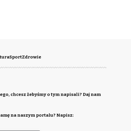
tura
Sport
Zdrowie
ego, chcesz żebyśmy o tym napisali? Daj nam
lamę na naszym portalu? Napisz: