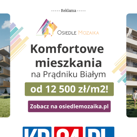
----- Reklama -----