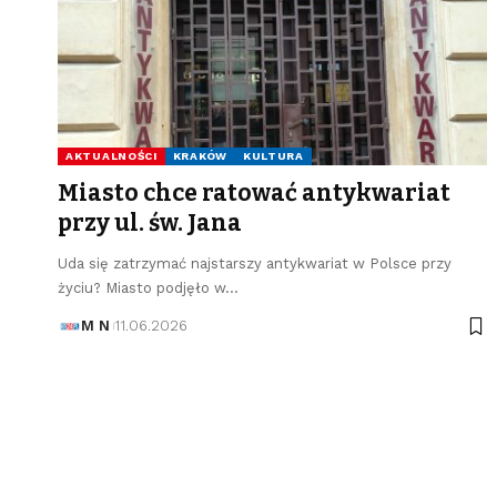
AKTUALNOŚCI
KRAKÓW
KULTURA
Miasto chce ratować antykwariat
przy ul. św. Jana
Uda się zatrzymać najstarszy antykwariat w Polsce przy
życiu? Miasto podjęło w…
M N
11.06.2026