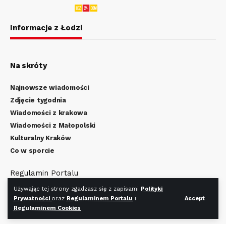
Informacje z Łodzi
Na skróty
Najnowsze wiadomości
Zdjęcie tygodnia
Wiadomości z krakowa
Wiadomości z Małopolski
Kulturalny Kraków
Co w sporcie
Regulamin Portalu
Polityka Prywatności
Używając tej strony zgadzasz się z zapisami
Polityki
Regulamin Cookies
Prywatności
oraz
Regulaminem Portalu
i
Accept
Regulaminem Cookies