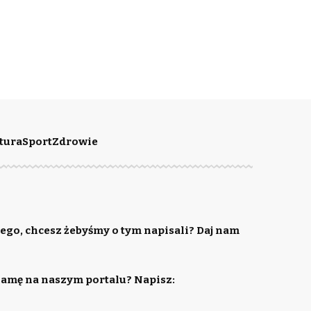
tura
Sport
Zdrowie
ego, chcesz żebyśmy o tym napisali? Daj nam
lamę na naszym portalu? Napisz: