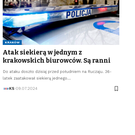
KRAKÓW
Atak siekierą w jednym z
krakowskich biurowców. Są ranni
Do ataku doszło dzisiaj przed południem na Ruczaju. 36-
latek zaatakował siekierą jednego…
KS
09.07.2024