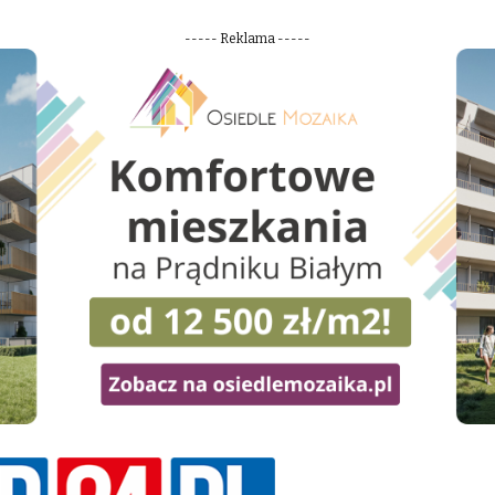
----- Reklama -----