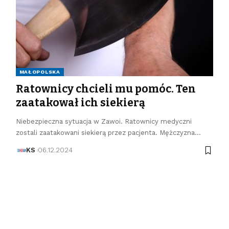
MAŁOPOLSKA
Ratownicy chcieli mu pomóc. Ten
zaatakował ich siekierą
Niebezpieczna sytuacja w Zawoi. Ratownicy medyczni
zostali zaatakowani siekierą przez pacjenta. Mężczyzna…
KS
06.12.2024