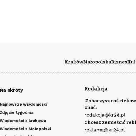
Kraków
Małopolska
Biznes
Kul
Redakcja
Na skróty
Zobaczysz coś ciekaw
Najnowsze wiadomości
znać:
Zdjęcie tygodnia
redakcja@kr24.pl
Wiadomości z krakowa
Chcesz zamieścić rek
Wiadomości z Małopolski
reklama@kr24.pl