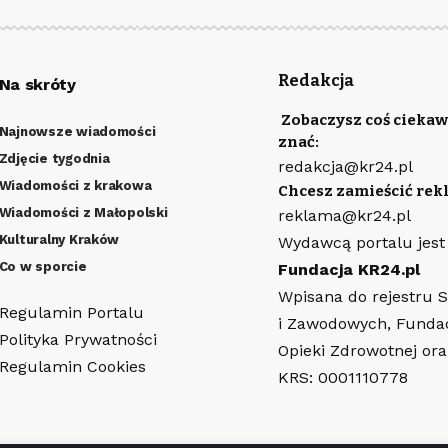
Redakcja
Na skróty
Zobaczysz coś ciekaw
Najnowsze wiadomości
znać:
Zdjęcie tygodnia
redakcja@kr24.pl
Wiadomości z krakowa
Chcesz zamieścić rek
Wiadomości z Małopolski
reklama@kr24.pl
Kulturalny Kraków
Wydawcą portalu jest
Co w sporcie
Fundacja KR24.pl
Wpisana do rejestru 
Regulamin Portalu
i Zawodowych, Funda
Polityka Prywatności
Opieki Zdrowotnej or
Regulamin Cookies
KRS: 0001110778