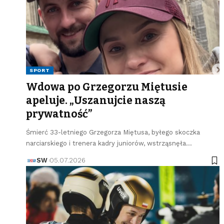
SPORT
Wdowa po Grzegorzu Miętusie
apeluje. „Uszanujcie naszą
prywatność”
Śmierć 33-letniego Grzegorza Miętusa, byłego skoczka
narciarskiego i trenera kadry juniorów, wstrząsnęła…
SW
05.07.2026