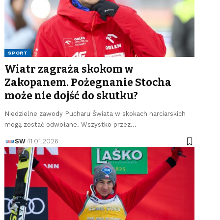
SPORT
Wiatr zagraża skokom w
Zakopanem. Pożegnanie Stocha
może nie dojść do skutku?
Niedzielne zawody Pucharu Świata w skokach narciarskich
mogą zostać odwołane. Wszystko przez…
SW
11.01.2026