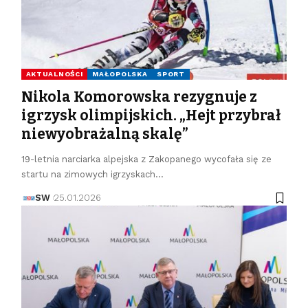
AKTUALNOŚCI
MAŁOPOLSKA
SPORT
Nikola Komorowska rezygnuje z
igrzysk olimpijskich. „Hejt przybrał
niewyobrażalną skalę”
19-letnia narciarka alpejska z Zakopanego wycofała się ze
startu na zimowych igrzyskach…
SW
25.01.2026