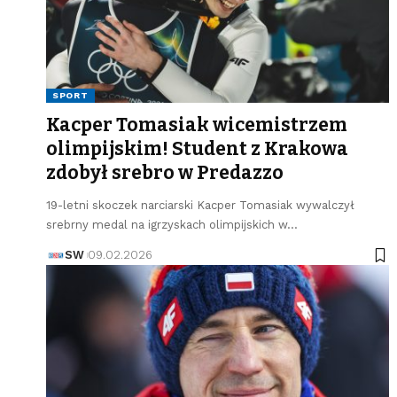
SPORT
Kacper Tomasiak wicemistrzem
olimpijskim! Student z Krakowa
zdobył srebro w Predazzo
19-letni skoczek narciarski Kacper Tomasiak wywalczył
srebrny medal na igrzyskach olimpijskich w…
SW
09.02.2026