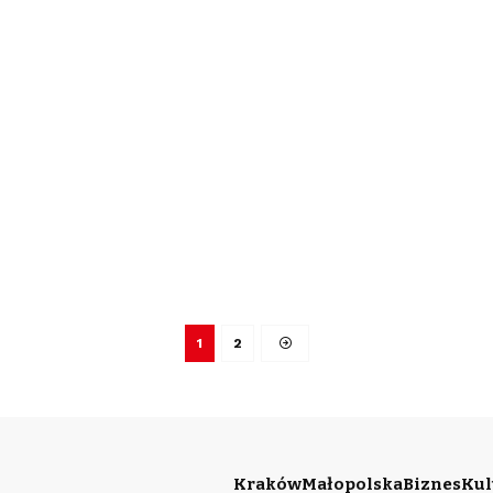
1
2
Kraków
Małopolska
Biznes
Kul