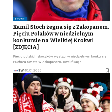
SPORT
Kamil Stoch żegna się z Zakopanem.
Pięciu Polaków w niedzielnym
konkursie na Wielkiej Krokwi
[ZDJĘCIA]
Pięciu polskich skoczków wystąpi w niedzielnym konkursie
Pucharu Świata w Zakopanem. Kwalifikacje…
SW
10.01.2026