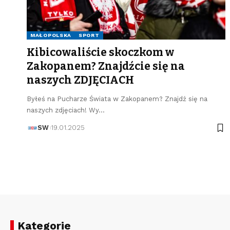
MAŁOPOLSKA
SPORT
Kibicowaliście skoczkom w
Zakopanem? Znajdźcie się na
naszych ZDJĘCIACH
Byłeś na Pucharze Świata w Zakopanem? Znajdź się na
naszych zdjęciach! Wy…
SW
19.01.2025
Kategorie