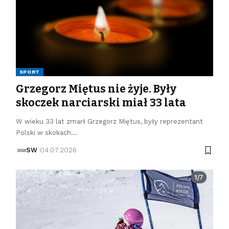
SPORT
Grzegorz Miętus nie żyje. Były
skoczek narciarski miał 33 lata
W wieku 33 lat zmarł Grzegorz Miętus, były reprezentant
Polski w skokach…
SW
04.07.2026