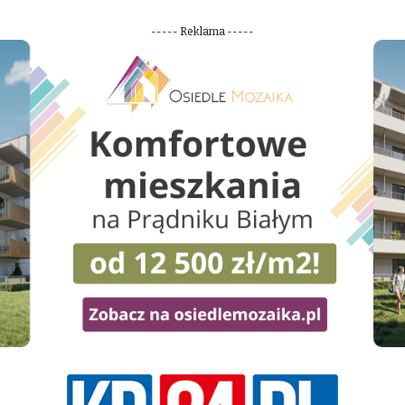
----- Reklama -----