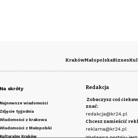
Kraków
Małopolska
Biznes
Kul
Redakcja
Na skróty
Zobaczysz coś ciekaw
Najnowsze wiadomości
znać:
Zdjęcie tygodnia
redakcja@kr24.pl
Wiadomości z krakowa
Chcesz zamieścić rek
Wiadomości z Małopolski
reklama@kr24.pl
Kulturalny Kraków
Wydawcą portalu jest