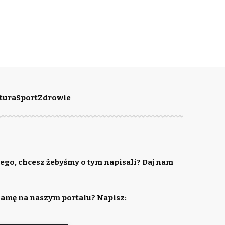
tura
Sport
Zdrowie
ego, chcesz żebyśmy o tym napisali? Daj nam
lamę na naszym portalu? Napisz: