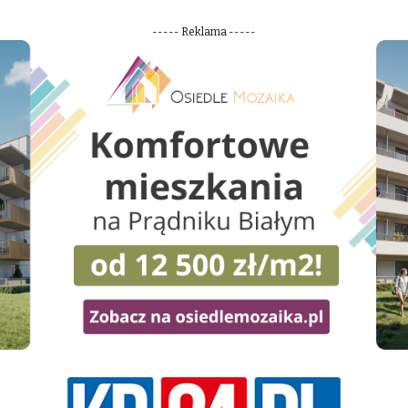
----- Reklama -----