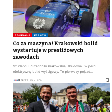
EDUKACJA
KRAKÓW
Co za maszyna! Krakowski bolid
wystartuje w prestiżowych
zawodach
Studenci Politechniki Krakowskiej zbudowali w pełni
elektryczny bolid wyścigowy. To pierwszy pojazd…
KS
03.06.2024