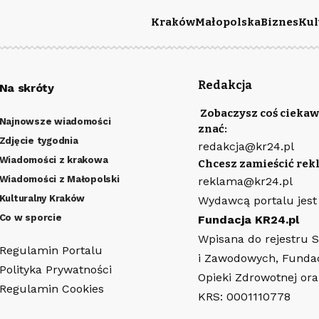
Kraków
Małopolska
Biznes
Kul
Redakcja
Na skróty
Zobaczysz coś ciekaw
Najnowsze wiadomości
znać:
Zdjęcie tygodnia
redakcja@kr24.pl
Wiadomości z krakowa
Chcesz zamieścić rek
Wiadomości z Małopolski
reklama@kr24.pl
Kulturalny Kraków
Wydawcą portalu jest
Co w sporcie
Fundacja KR24.pl
Wpisana do rejestru 
Regulamin Portalu
i Zawodowych, Funda
Polityka Prywatności
Opieki Zdrowotnej or
Regulamin Cookies
KRS: 0001110778