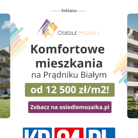
----- Reklama -----