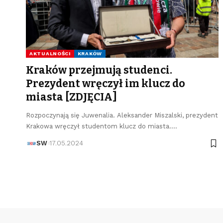
AKTUALNOŚCI
KRAKÓW
Kraków przejmują studenci.
Prezydent wręczył im klucz do
miasta [ZDJĘCIA]
Rozpoczynają się Juwenalia. Aleksander Miszalski, prezydent
Krakowa wręczył studentom klucz do miasta.…
SW
17.05.2024