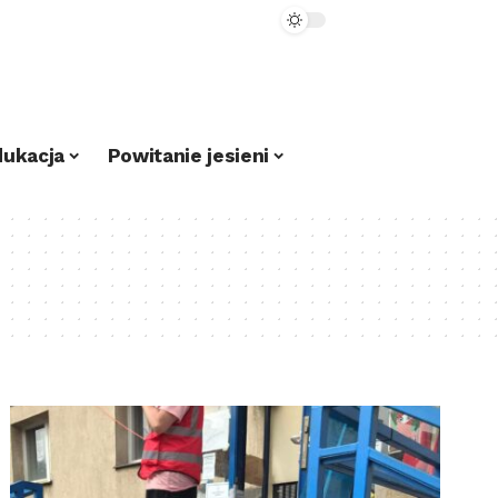
dukacja
Powitanie jesieni