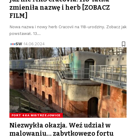
zmieniła nazwę i herb [ZOBACZ
FILM]
Nowa nazwa i nowy herb Cracovii na 118-urodziny. Zobacz jak
powstawał. 13…
SW
14.06.2024
FORT 48A MISTRZEJOWICE
Niezwykła okazja. Weź udział w
malowaniu… zabytkowego fortu