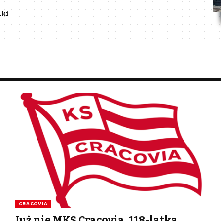
dki
CRACOVIA
Już nie MKS Cracovia. 118-latka