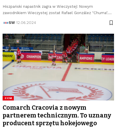
Hiszpański napastnik zagra w Wieczystej! Nowym
zawodnikiem Wieczystej został Rafael González "Chuma".…
SW
12.06.2024
CCM
Comarch Cracovia z nowym
partnerem technicznym. To uznany
producent sprzętu hokejowego