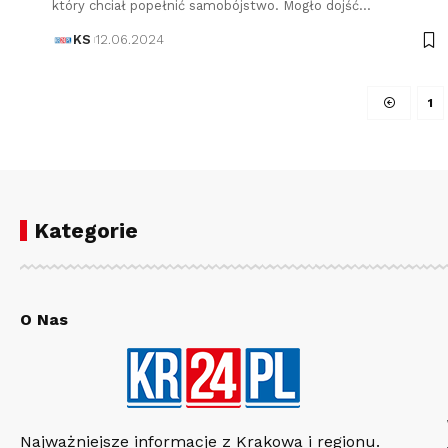
który chciał popełnić samobójstwo. Mogło dojść…
KS
12.06.2024
1
Kategorie
O Nas
Najważniejsze informacje z Krakowa i regionu.