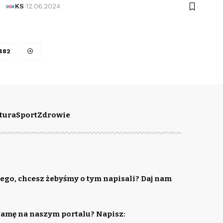
KS
12.06.2024
482
tura
Sport
Zdrowie
ego, chcesz żebyśmy o tym napisali? Daj nam
lamę na naszym portalu? Napisz: