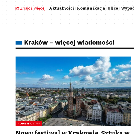
Znajdź więcej:
Aktualności
Komunikacja
Ulice
Wypa
Kraków - więcej wiadomości
"OPEN CITY"
Nowy festiwal w Krakowie. Sztuka w