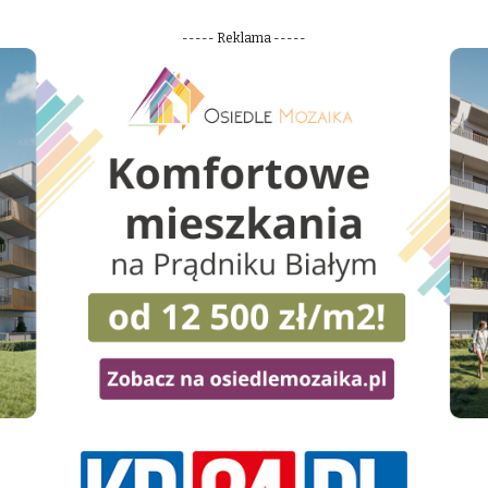
----- Reklama -----