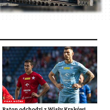
PIŁKA NOŻNA
Raton odchodzi z Wisły Kraków!