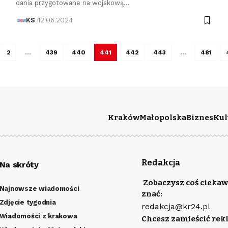
dania przygotowane na wojskową…
KS
12.06.2024
2
…
439
440
441
442
443
…
481
Kraków
Małopolska
Biznes
Kul
Redakcja
Na skróty
Zobaczysz coś ciekaw
Najnowsze wiadomości
znać:
Zdjęcie tygodnia
redakcja@kr24.pl
Wiadomości z krakowa
Chcesz zamieścić rek