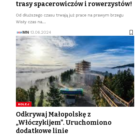
trasy spacerowiczów i rowerzystów!
Od dłuższego czasu trwają już prace na prawym brzegu
Wisły czas na…
MN
13.06.2024
KOLEJ
Odkrywaj Małopolskę z
„Włóczykijem”. Uruchomiono
dodatkowe linie