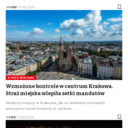
SW
17.06.2024
STRAŻ MIEJSKA
Wzmożone kontrole w centrum Krakowa.
Straż miejska wlepiła setki mandatów
Strażnicy miejscy w Krakowie, jak co weekend prowadzili
wieczorno-nocne kontrole w centrum…
KS
17.06.2024