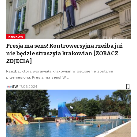
KRAKÓW
Presja ma sens! Kontrowersyjna rzeźba już
nie będzie straszyła krakowian [ZOBACZ
ZDJĘCIA]
Rzeźba, która wprawiała krakowian w osłupienie zostanie
przeniesiona. Presja ma sens! W…
SW
17.06.2024