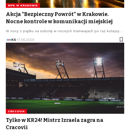
MPK W KRAKOWIE
Akcja “Bezpieczny Powrót” w Krakowie.
Nocne kontrole w komunikacji miejskiej
W nocy z piątku na sobotę w nocnych tramwajach po raz kolejny…
KS
17.06.2024
CRACOVIA
Tylko w KR24! Mistrz Izraela zagra na
Cracovii