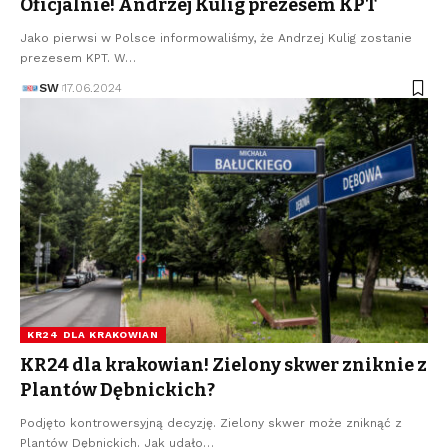
Oficjalnie! Andrzej Kulig prezesem KPT
Jako pierwsi w Polsce informowaliśmy, że Andrzej Kulig zostanie
prezesem KPT. W…
SW
17.06.2024
KR24 DLA KRAKOWIAN
KR24 dla krakowian! Zielony skwer zniknie z
Plantów Dębnickich?
Podjęto kontrowersyjną decyzję. Zielony skwer może zniknąć z
Plantów Dębnickich. Jak udało…