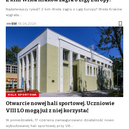
Najłatwiejszy rywal? Z kim Wisła zagra o Ligę Europy? Wisła Kraków
wygrała…
SW
18.06.2024
HALA SPORTOWA
Otwarcie nowej hali sportowej. Uczniowie
VIII LO mogą już z niej korzystać
W poniedziałek, 17 czerwca zainaugurowano działalność nowo
wybudowanej hali sportowej przy VIII…