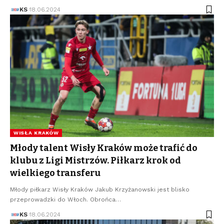
KS
18.06.2024
WISŁA KRAKÓW
Młody talent Wisły Kraków może trafić do
klubu z Ligi Mistrzów. Piłkarz krok od
wielkiego transferu
Młody piłkarz Wisły Kraków Jakub Krzyżanowski jest blisko
przeprowadzki do Włoch. Obrońca…
KS
18.06.2024