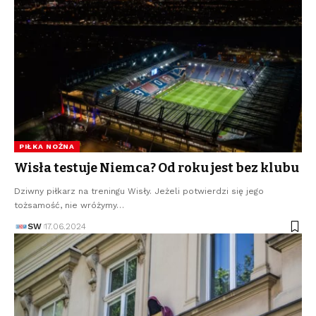
PIŁKA NOŻNA
Wisła testuje Niemca? Od roku jest bez klubu
Dziwny piłkarz na treningu Wisły. Jeżeli potwierdzi się jego
tożsamość, nie wróżymy…
SW
17.06.2024