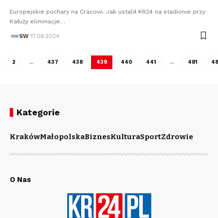
Europejskie puchary na Cracovii. Jak ustalił KR24 na stadionie przy
Kałuży eliminacje…
SW
17.06.2024
2
…
437
438
439
440
441
…
481
4
Kategorie
Kraków
Małopolska
Biznes
Kultura
Sport
Zdrowie
O Nas