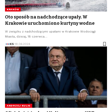
KRAKÓW
Oto sposób na nadchodzące upały. W
Krakowie uruchomiono kurtyny wodne
W związku z nadchodzącymi upałami w Krakowie Wodociągi
Miasta, dzisiaj, 18 czerwca…
KS
18.06.2024
ANDRZEJ KULIG