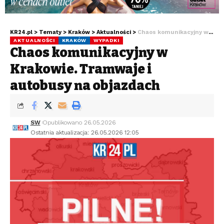
KR24.pl
>
Tematy
>
Kraków
>
Aktualności
>
Chaos komunikacyjny w Krakowie. Tramwaje i autobusy na objazdach
AKTUALNOŚCI
KRAKÓW
WYPADKI
Chaos komunikacyjny w
Krakowie. Tramwaje i
autobusy na objazdach
SW
Opublikowano 26.05.2026
Ostatnia aktualizacja: 26.05.2026 12:05