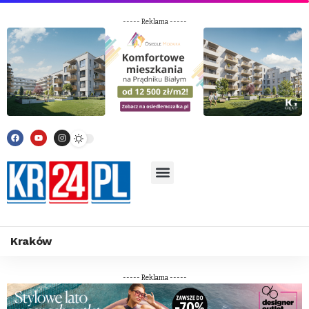
----- Reklama -----
Kraków
----- Reklama -----