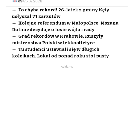
KS
25.07.2026
To chyba rekord! 26-latek z gminy Kęty
usłyszał 71 zarzutów
Kolejne referendum w Małopolsce. Mszana
Dolna zdecyduje o losie wójta i rady
Grad rekordów w Krakowie. Ruszyły
mistrzostwa Polski w lekkoatletyce
Tu studenci ustawiali się w długich
kolejkach. Lokal od ponad roku stoi pusty
- Reklama -