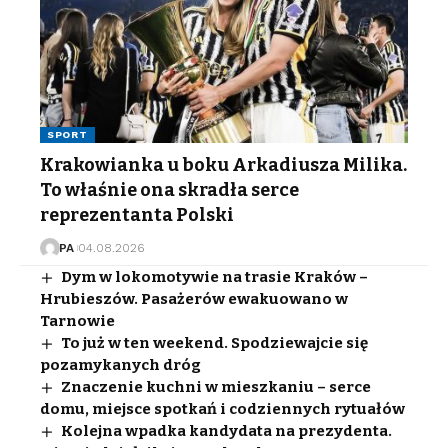
SPORT
Krakowianka u boku Arkadiusza Milika.
To właśnie ona skradła serce
reprezentanta Polski
PA
04.08.2026
Dym w lokomotywie na trasie Kraków –
Hrubieszów. Pasażerów ewakuowano w
Tarnowie
To już w ten weekend. Spodziewajcie się
pozamykanych dróg
Znaczenie kuchni w mieszkaniu – serce
domu, miejsce spotkań i codziennych rytuałów
Kolejna wpadka kandydata na prezydenta.