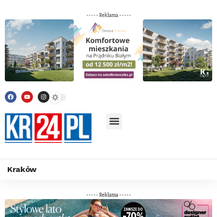
----- Reklama -----
Kraków
----- Reklama -----