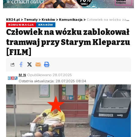
KR24.pl
>
Tematy
>
Kraków
>
Komunikacja
>
Człowiek na wózku zablokował tramwaj przy Starym Kleparzu [FILM]
KOMUNIKACJA
KRAKÓW
Człowiek na wózku zablokował
tramwaj przy Starym Kleparzu
[FILM]
M N
Opublikowano 28.07.2025
Ostatnia aktualizacja: 28.07.2025 08:04