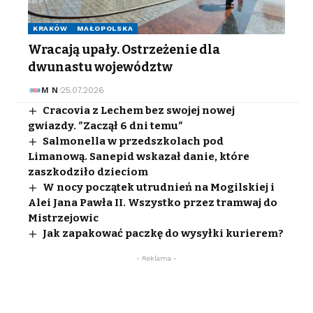
KRAKÓW
MAŁOPOLSKA
Wracają upały. Ostrzeżenie dla
dwunastu województw
M N
25.07.2026
Cracovia z Lechem bez swojej nowej
gwiazdy. ″Zaczął 6 dni temu″
Salmonella w przedszkolach pod
Limanową. Sanepid wskazał danie, które
zaszkodziło dzieciom
W nocy początek utrudnień na Mogilskiej i
Alei Jana Pawła II. Wszystko przez tramwaj do
Mistrzejowic
Jak zapakować paczkę do wysyłki kurierem?
- Reklama -