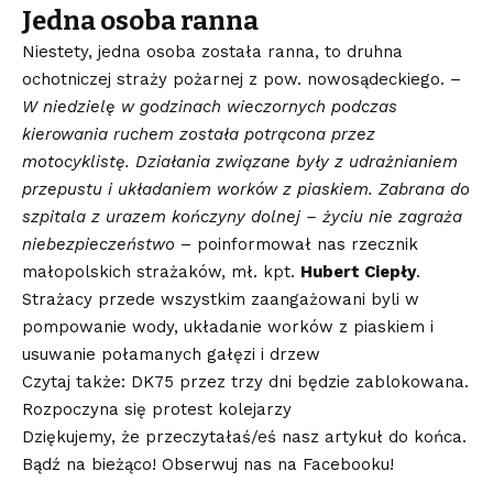
Jedna osoba ranna
Niestety, jedna osoba została ranna, to druhna
ochotniczej straży pożarnej z pow. nowosądeckiego. –
W niedzielę w godzinach wieczornych podczas
kierowania ruchem została potrącona przez
motocyklistę. Działania związane były z udrażnianiem
przepustu i układaniem worków z piaskiem. Zabrana do
szpitala z urazem kończyny dolnej – życiu nie zagraża
niebezpieczeństwo
– poinformował nas rzecznik
małopolskich strażaków, mł. kpt.
Hubert Ciepły
.
Strażacy przede wszystkim zaangażowani byli w
pompowanie wody, układanie worków z piaskiem i
usuwanie połamanych gałęzi i drzew
Czytaj także: DK75 przez trzy dni będzie zablokowana.
Rozpoczyna się protest kolejarzy
Dziękujemy, że przeczytałaś/eś nasz artykuł do końca.
Bądź na bieżąco! Obserwuj nas na Facebooku!