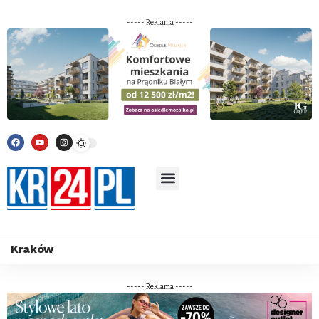
----- Reklama -----
Kraków
----- Reklama -----