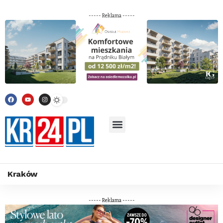
----- Reklama -----
Kraków
----- Reklama -----