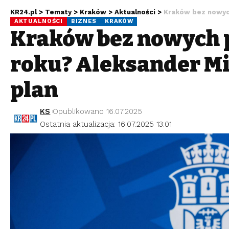
KR24.pl
>
Tematy
>
Kraków
>
Aktualności
>
Kraków bez nowych
AKTUALNOŚCI
BIZNES
KRAKÓW
Kraków bez nowych 
roku? Aleksander Mi
plan
KS
Opublikowano 16.07.2025
Ostatnia aktualizacja: 16.07.2025 13:01