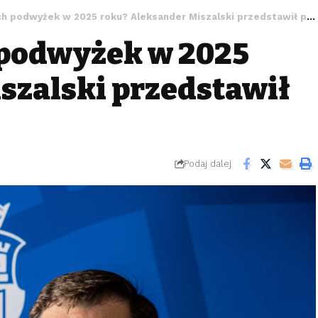
 podwyżek w 2025 roku? Aleksander Miszalski przedstawił plan
podwyżek w 2025
szalski przedstawił
Podaj dalej