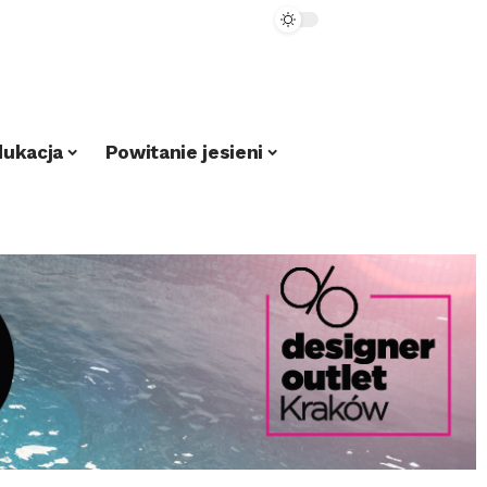
dukacja
Powitanie jesieni