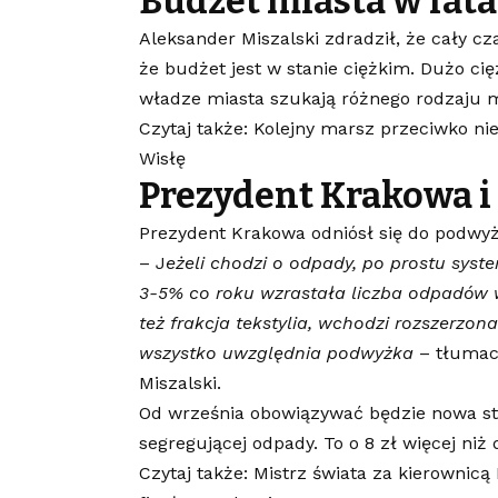
Budżet miasta w fat
Aleksander Miszalski zdradził, że cały cz
że budżet jest w stanie ciężkim. Dużo 
władze miasta szukają różnego rodzaju m
Czytaj także: Kolejny marsz przeciwko niel
Wisłę
Prezydent Krakowa i
Prezydent Krakowa odniósł się do podwy
– J
eżeli chodzi o odpady, po prostu syst
3-5% co roku wzrastała liczba odpadów
też frakcja tekstylia, wchodzi rozszerzo
wszystko uwzględnia podwyżka
– tłumac
Miszalski.
Od września obowiązywać będzie nowa st
segregującej odpady. To o 8 zł więcej niż
Czytaj także: Mistrz świata za kierownicą