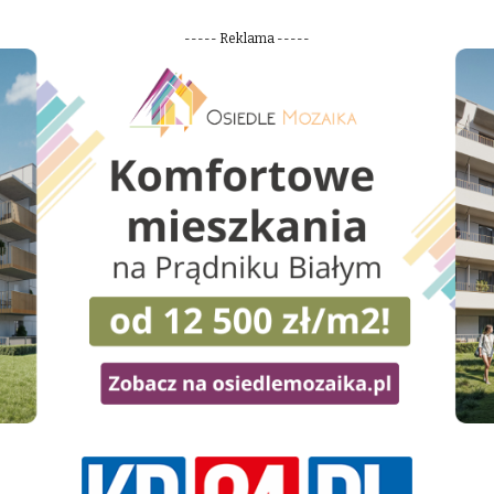
----- Reklama -----