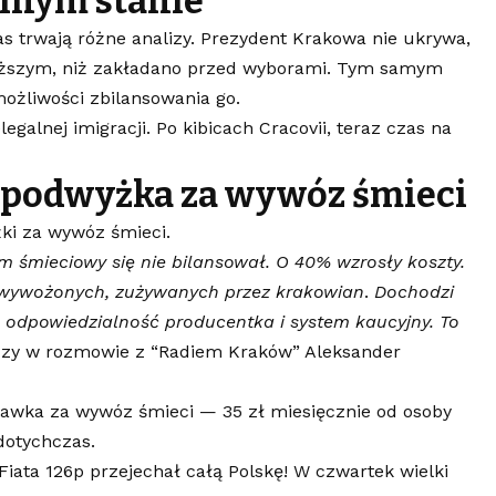
alnym stanie
as trwają różne analizy. Prezydent Krakowa nie ukrywa,
cięższym, niż zakładano przed wyborami. Tym samym
ożliwości zbilansowania go.
egalnej imigracji. Po kibicach Cracovii, teraz czas na
 podwyżka za wywóz śmieci
żki za wywóz śmieci.
em śmieciowy się nie bilansował. O 40% wzrosły koszty.
 wywożonych, zużywanych przez krakowian
.
Dochodzi
na odpowiedzialność producentka i system kaucyjny. To
zy w rozmowie z “Radiem Kraków” Aleksander
awka za wywóz śmieci — 35 zł miesięcznie od osoby
 dotychczas.
 Fiata 126p przejechał całą Polskę! W czwartek wielki