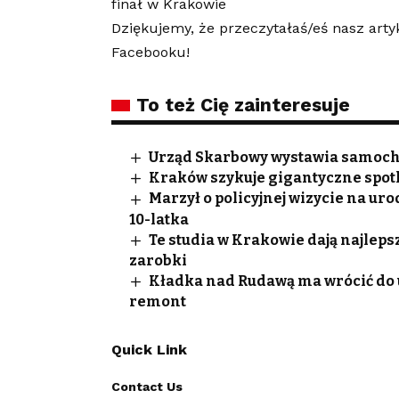
finał w Krakowie
Dziękujemy, że przeczytałaś/eś nasz arty
Facebooku!
To też Cię zainteresuje
Urząd Skarbowy wystawia samocho
Kraków szykuje gigantyczne spotk
Marzył o policyjnej wizycie na ur
10-latka
Te studia w Krakowie dają najleps
zarobki
Kładka nad Rudawą ma wrócić do uż
remont
Quick Link
Contact Us