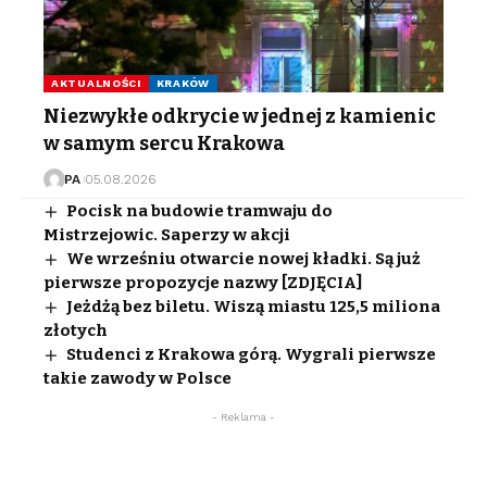
AKTUALNOŚCI
KRAKÓW
Niezwykłe odkrycie w jednej z kamienic
w samym sercu Krakowa
PA
05.08.2026
Pocisk na budowie tramwaju do
Mistrzejowic. Saperzy w akcji
We wrześniu otwarcie nowej kładki. Są już
pierwsze propozycje nazwy [ZDJĘCIA]
Jeżdżą bez biletu. Wiszą miastu 125,5 miliona
złotych
Studenci z Krakowa górą. Wygrali pierwsze
takie zawody w Polsce
- Reklama -