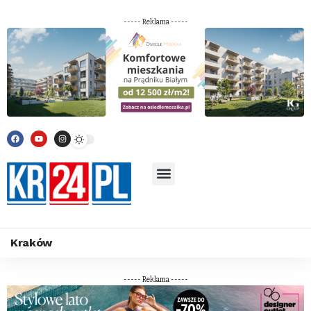
----- Reklama -----
Kraków
----- Reklama -----