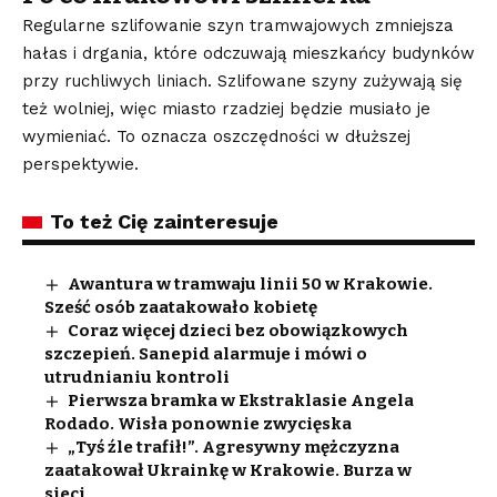
Regularne szlifowanie szyn tramwajowych zmniejsza
hałas i drgania, które odczuwają mieszkańcy budynków
przy ruchliwych liniach. Szlifowane szyny zużywają się
też wolniej, więc miasto rzadziej będzie musiało je
wymieniać. To oznacza oszczędności w dłuższej
perspektywie.
To też Cię zainteresuje
Awantura w tramwaju linii 50 w Krakowie.
Sześć osób zaatakowało kobietę
Coraz więcej dzieci bez obowiązkowych
szczepień. Sanepid alarmuje i mówi o
utrudnianiu kontroli
Pierwsza bramka w Ekstraklasie Angela
Rodado. Wisła ponownie zwycięska
„Tyś źle trafił!”. Agresywny mężczyzna
zaatakował Ukrainkę w Krakowie. Burza w
sieci