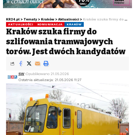
KR24.pl
>
Tematy
>
Kraków
>
Aktualności
>
Kraków szuka firmy do szlifowania tramwajowych torów. Jest dwóch kandydatów
AKTUALNOŚCI
KOMUNIKACJA
KRAKÓW
Kraków szuka firmy do
szlifowania tramwajowych
torów. Jest dwóch kandydatów
SW
Opublikowano 21.05.2026
Ostatnia aktualizacja: 21.05.2026 11:27