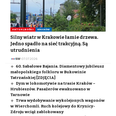
AKTUALNOŚCI
KRAKÓW
Silny wiatr w Krakowie łamie drzewa.
Jedno spadło na sieć trakcyjną. Są
utrudnienia
SW
07.07.2026
60. Sabałowe Bajania. Diamentowy jubileusz
małopolskiego folkloru w Bukowinie
Tatrzańskiej [ZDJĘCIA]
Dym w lokomotywie na trasie Kraków –
Hrubieszów. Pasażerów ewakuowano w
Tarnowie
Trwa wydobywanie wykolejonych wagonów
w Wierchomli. Ruch kolejowy do Krynicy-
Zdroju wciąż zablokowany