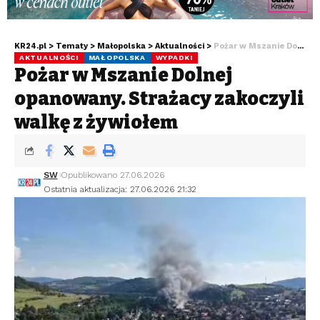
KR24.pl
>
Tematy
>
Małopolska
>
Aktualności
>
Pożar w Mszanie Dolnej opanowany. Strażacy zakończyli walkę z żywiołem
AKTUALNOŚCI
MAŁOPOLSKA
WYPADKI
Pożar w Mszanie Dolnej
opanowany. Strażacy zakończyli
walkę z żywiołem
SW
Opublikowano 27.06.2026
Ostatnia aktualizacja: 27.06.2026 21:32