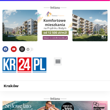
----- Reklama -----
Kraków
----- Reklama -----