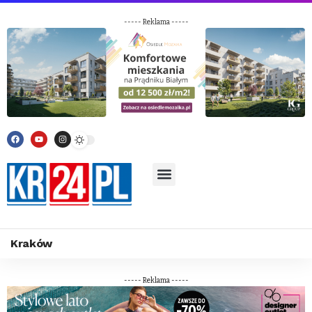
----- Reklama -----
Kraków
----- Reklama -----