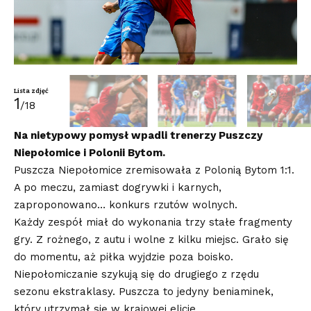
Lista zdjęć
1
/18
Na nietypowy pomysł wpadli trenerzy Puszczy
Niepołomice i Polonii Bytom.
Puszcza Niepołomice zremisowała z Polonią Bytom 1:1.
A po meczu, zamiast dogrywki i karnych,
zaproponowano… konkurs rzutów wolnych.
Każdy zespół miał do wykonania trzy stałe fragmenty
gry. Z rożnego, z autu i wolne z kilku miejsc. Grało się
do momentu, aż piłka wyjdzie poza boisko.
Niepołomiczanie szykują się do drugiego z rzędu
sezonu ekstraklasy. Puszcza to jedyny beniaminek,
który utrzymał się w krajowej elicie.