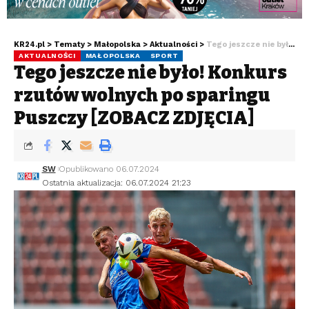
KR24.pl
>
Tematy
>
Małopolska
>
Aktualności
>
Tego jeszcze nie było! Konkurs rzutów wolnych po sparingu Puszczy [ZOBACZ ZDJĘCIA]
AKTUALNOŚCI
MAŁOPOLSKA
SPORT
Tego jeszcze nie było! Konkurs
rzutów wolnych po sparingu
Puszczy [ZOBACZ ZDJĘCIA]
SW
Opublikowano 06.07.2024
Ostatnia aktualizacja: 06.07.2024 21:23