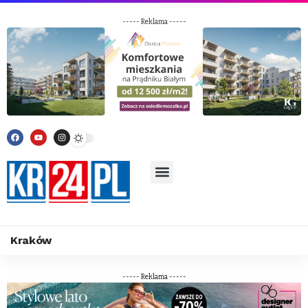
----- Reklama -----
Kraków
----- Reklama -----