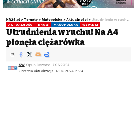
KR24.pl
>
Tematy
>
Małopolska
>
Aktualności
>
Utrudnienia w ruchu! Na A4 płonęła ciężarówka
AKTUALNOŚCI
DROGI
MAŁOPOLSKA
WYPADKI
Utrudnienia w ruchu! Na A4
płonęła ciężarówka
SW
Opublikowano 17.06.2024
Ostatnia aktualizacja: 17.06.2024 21:34