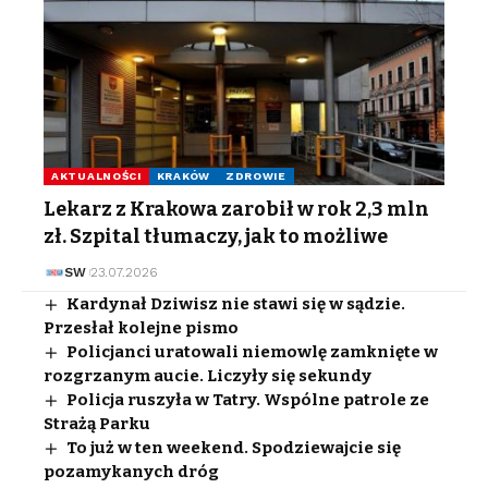
AKTUALNOŚCI
KRAKÓW
ZDROWIE
Lekarz z Krakowa zarobił w rok 2,3 mln
zł. Szpital tłumaczy, jak to możliwe
SW
23.07.2026
Kardynał Dziwisz nie stawi się w sądzie.
Przesłał kolejne pismo
Policjanci uratowali niemowlę zamknięte w
rozgrzanym aucie. Liczyły się sekundy
Policja ruszyła w Tatry. Wspólne patrole ze
Strażą Parku
To już w ten weekend. Spodziewajcie się
pozamykanych dróg