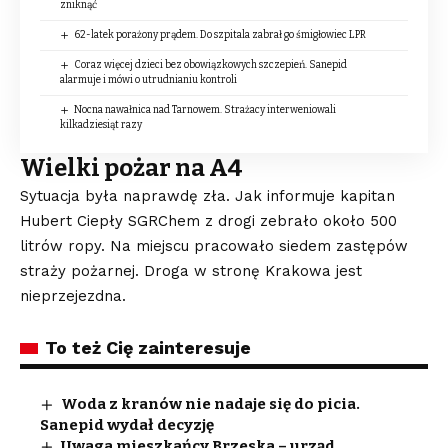
zniknąć
62-latek porażony prądem. Do szpitala zabrał go śmigłowiec LPR
Coraz więcej dzieci bez obowiązkowych szczepień. Sanepid
alarmuje i mówi o utrudnianiu kontroli
Nocna nawałnica nad Tarnowem. Strażacy interweniowali
kilkadziesiąt razy
Wielki pożar na A4
Sytuacja była naprawdę zła. Jak informuje kapitan
Hubert Ciepły SGRChem z drogi zebrało około 500
litrów ropy. Na miejscu pracowało siedem zastępów
straży pożarnej. Droga w stronę Krakowa jest
nieprzejezdna.
To też Cię zainteresuje
Woda z kranów nie nadaje się do picia.
Sanepid wydał decyzję
Uwaga mieszkańcy Brzeska – urząd