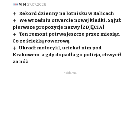
M N
27.07.2026
Rekord dzienny na lotnisku w Balicach
We wrześniu otwarcie nowej kładki. Są już
pierwsze propozycje nazwy [ZDJĘCIA]
Ten remont potrwa jeszcze przez miesiąc.
Co ze ścieżką rowerową
Ukradł motocykl, uciekał nim pod
Krakowem, a gdy dopadła go policja, chwycił
za nóż
- Reklama -