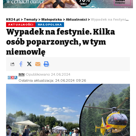
KR24.pl
>
Tematy
>
Małopolska
>
Aktualności
>
Wypadek na festynie. Kilka osób poparzonych, w tym niemowlę
AKTUALNOŚCI
MAŁOPOLSKA
Wypadek na festynie. Kilka
osób poparzonych, w tym
niemowlę
MN
Opublikowano 24.06.2024
Ostatnia aktualizacja: 24.06.2024 09:26