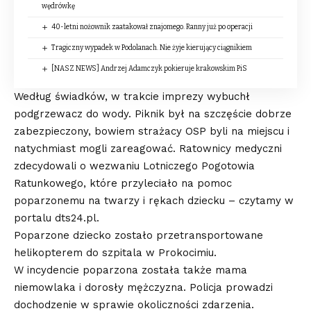
wędrówkę
40-letni nożownik zaatakował znajomego. Ranny już po operacji
Tragiczny wypadek w Podolanach. Nie żyje kierujący ciągnikiem
[NASZ NEWS] Andrzej Adamczyk pokieruje krakowskim PiS
Według świadków, w trakcie imprezy wybuchł
podgrzewacz do wody. Piknik był na szczęście dobrze
zabezpieczony, bowiem strażacy OSP byli na miejscu i
natychmiast mogli zareagować. Ratownicy medyczni
zdecydowali o wezwaniu Lotniczego Pogotowia
Ratunkowego, które przyleciało na pomoc
poparzonemu na twarzy i rękach dziecku – czytamy w
portalu dts24.pl.
Poparzone dziecko zostało przetransportowane
helikopterem do szpitala w Prokocimiu.
W incydencie poparzona została także mama
niemowlaka i dorosły mężczyzna. Policja prowadzi
dochodzenie w sprawie okoliczności zdarzenia.