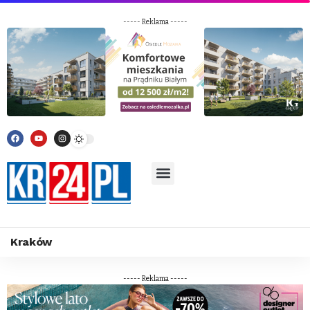
----- Reklama -----
Kraków
----- Reklama -----