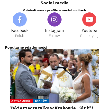
Social media
Odwiedź nasze profile w social mediach
Facebook
Instagram
Youtube
Polub
Follow
Subskrybuj
Popularne wiadomości
AKTUALNOŚCI
KRAKÓW
Takie rzeczy tylko w Krakowie. „Ślub” i