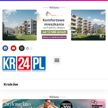
----- Reklama -----
Kraków
----- Reklama -----