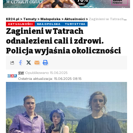
KR24.pl
>
Tematy
>
Małopolska
>
Aktualności
>
Zaginieni w Tatrach odnalezieni cali i zdrowi. Policja wyjaśnia okoliczności
AKTUALNOŚCI
MAŁOPOLSKA
TURYSTYKA
Zaginieni w Tatrach
odnalezieni cali i zdrowi.
Policja wyjaśnia okoliczności
SW
Opublikowano 15.06.2025
Ostatnia aktualizacja: 15.06.2025 08:15