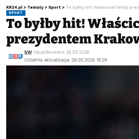
KR24.pl
>
Tematy
>
Sport
>
To byłby hit! Właściciel Wisły p
SPORT
To byłby hit! Właści
prezydentem Krako
SW
Opublikowano 26.05.2026
Ostatnia aktualizacja: 26.05.2026 18:29