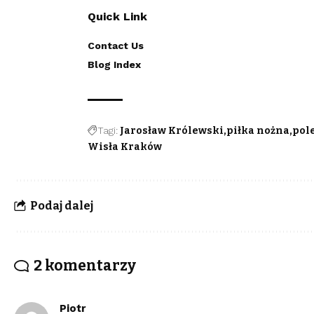
Quick Link
Contact Us
Blog Index
Tagi:
Jarosław Królewski
piłka nożna
pol
Wisła Kraków
Podaj dalej
2 komentarzy
Piotr