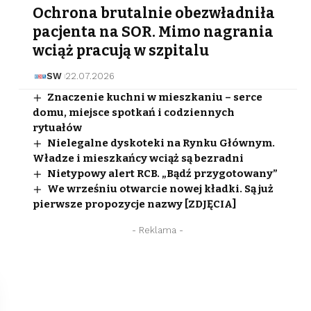
Ochrona brutalnie obezwładniła
pacjenta na SOR. Mimo nagrania
wciąż pracują w szpitalu
SW
22.07.2026
Znaczenie kuchni w mieszkaniu – serce
domu, miejsce spotkań i codziennych
rytuałów
Nielegalne dyskoteki na Rynku Głównym.
Władze i mieszkańcy wciąż są bezradni
Nietypowy alert RCB. „Bądź przygotowany”
We wrześniu otwarcie nowej kładki. Są już
pierwsze propozycje nazwy [ZDJĘCIA]
- Reklama -