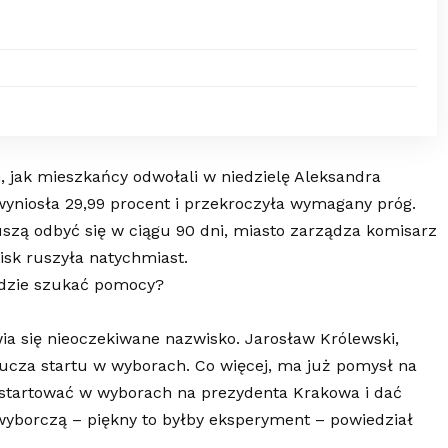
jak mieszkańcy odwołali w niedzielę Aleksandra
yniosła 29,99 procent i przekroczyła wymagany próg.
zą odbyć się w ciągu 90 dni, miasto zarządza komisarz
sk ruszyła natychmiast.
gdzie szukać pomocy?
ia się nieoczekiwane nazwisko. Jarosław Królewski,
klucza startu w wyborach. Co więcej, ma już pomysł na
startować w wyborach na prezydenta Krakowa i dać
yborczą – piękny to byłby eksperyment – powiedział