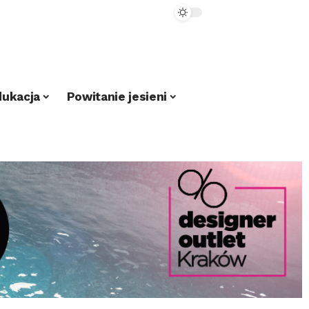
dukacja
Powitanie jesieni