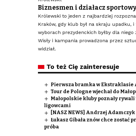
Biznesmen i działacz sportow
Królewski to jeden z najbardziej rozpoz
Kraków, gdy klub był na skraju upadku, i
wyborach prezydenckich byłby dla niego
Wisły i kampania prowadzona przez sztucz
widział.
To też Cię zainteresuje
Pierwsza bramka w Ekstraklasie
Tour de Pologne wjechał do Małopo
Małopolskie kluby poznały rywali w
ligowcami
[NASZ NEWS] Andrzej Adamczyk 
Łukasz Gibała znów chce zostać p
próba