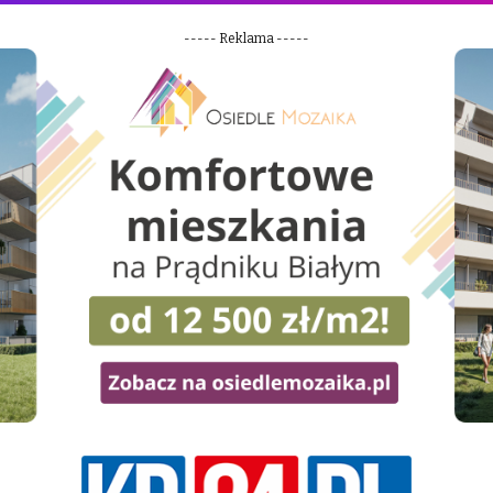
----- Reklama -----