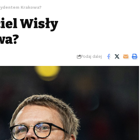
rezydentem Krakowa?
ciel Wisły
wa?
Podaj dalej