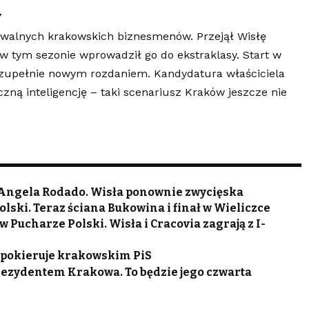
y
nawalnych krakowskich biznesmenów. Przejął Wisłę
 w tym sezonie wprowadził go do ekstraklasy. Start w
 zupełnie nowym rozdaniem. Kandydatura właściciela
ną inteligencję – taki scenariusz Kraków jeszcze nie
 Angela Rodado. Wisła ponownie zwycięska
lski. Teraz ściana Bukowina i finał w Wieliczce
 Pucharze Polski. Wisła i Cracovia zagrają z I-
pokieruje krakowskim PiS
rezydentem Krakowa. To będzie jego czwarta