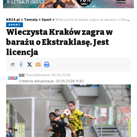
KR24.pl
>
Tematy
>
Sport
>
Wieczysta Kraków zagra w barażu o Ekstraklasę. Jest licencja
SPORT
Wieczysta Kraków zagra w
barażu o Ekstraklasę. Jest
licencja
SW
Opublikowano 25.05.2026
Ostatnia aktualizacja: 25.05.2026 11:40