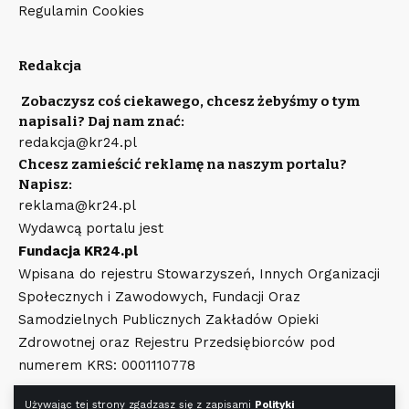
Regulamin Cookies
Redakcja
Zobaczysz coś ciekawego, chcesz żebyśmy o tym
napisali? Daj nam znać:
redakcja@kr24.pl
Chcesz zamieścić reklamę na naszym portalu?
Napisz:
reklama@kr24.pl
Wydawcą portalu jest
Fundacja KR24.pl
Wpisana do rejestru Stowarzyszeń, Innych Organizacji
Społecznych i Zawodowych, Fundacji Oraz
Samodzielnych Publicznych Zakładów Opieki
Zdrowotnej oraz Rejestru Przedsiębiorców pod
numerem KRS: 0001110778
Używając tej strony zgadzasz się z zapisami
Polityki