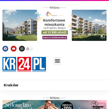
----- Reklama -----
Kraków
----- Reklama -----