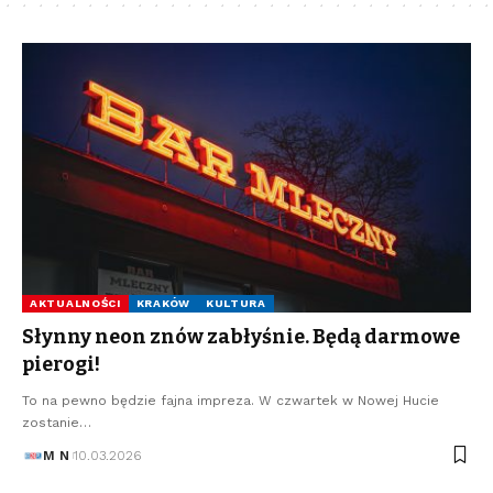
AKTUALNOŚCI
KRAKÓW
KULTURA
Słynny neon znów zabłyśnie. Będą darmowe
pierogi!
To na pewno będzie fajna impreza. W czwartek w Nowej Hucie
zostanie…
M N
10.03.2026