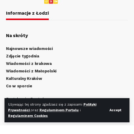
Informacje z Łodzi
Na skróty
Najnowsze wiadomości
Zdjęcie tygodnia
Wiadomości z krakowa
Wiadomości z Małopolski
Kulturalny Kraków
Co w sporcie
Regulamin Portalu
Używając tej strony zgadzasz się z zapisami
Polityki
Polityka Prywatności
Prywatności
oraz
Regulaminem Portalu
i
Accept
Regulamin Cookies
Regulaminem Cookies
Redakcja