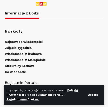
Informacje z Łodzi
Na skróty
Najnowsze wiadomości
Zdjęcie tygodnia
Wiadomości z krakowa
Wiadomości z Małopolski
Kulturalny Kraków
Co w sporcie
Regulamin Portalu
Polityka Prywatności
Używając tej strony zgadzasz się z zapisami
Polityki
Regulamin Cookies
Prywatności
oraz
Regulaminem Portalu
i
Accept
Regulaminem Cookies