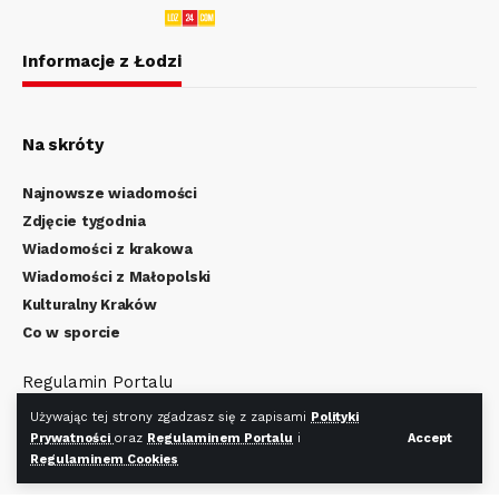
Informacje z Łodzi
Na skróty
Najnowsze wiadomości
Zdjęcie tygodnia
Wiadomości z krakowa
Wiadomości z Małopolski
Kulturalny Kraków
Co w sporcie
Regulamin Portalu
Polityka Prywatności
Używając tej strony zgadzasz się z zapisami
Polityki
Regulamin Cookies
Prywatności
oraz
Regulaminem Portalu
i
Accept
Regulaminem Cookies