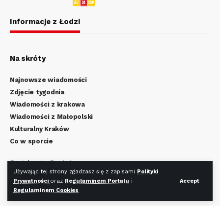
Informacje z Łodzi
Na skróty
Najnowsze wiadomości
Zdjęcie tygodnia
Wiadomości z krakowa
Wiadomości z Małopolski
Kulturalny Kraków
Co w sporcie
Regulamin Portalu
Używając tej strony zgadzasz się z zapisami
Polityki
Polityka Prywatności
Prywatności
oraz
Regulaminem Portalu
i
Accept
Regulamin Cookies
Regulaminem Cookies
Redakcja