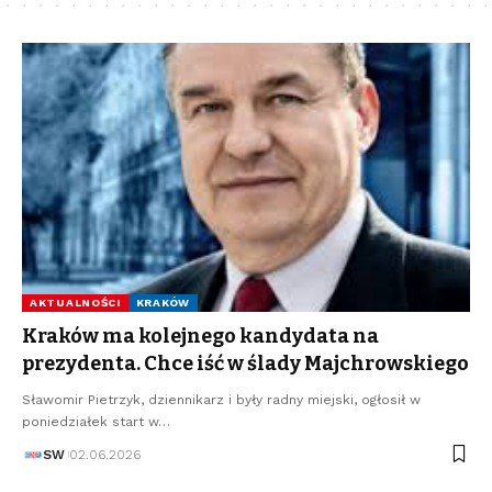
AKTUALNOŚCI
KRAKÓW
Kraków ma kolejnego kandydata na
prezydenta. Chce iść w ślady Majchrowskiego
Sławomir Pietrzyk, dziennikarz i były radny miejski, ogłosił w
poniedziałek start w…
SW
02.06.2026