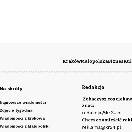
Kraków
Małopolska
Biznes
Kul
Redakcja
Na skróty
Zobaczysz coś ciekaw
Najnowsze wiadomości
znać:
Zdjęcie tygodnia
redakcja@kr24.pl
Wiadomości z krakowa
Chcesz zamieścić rek
Wiadomości z Małopolski
reklama@kr24.pl