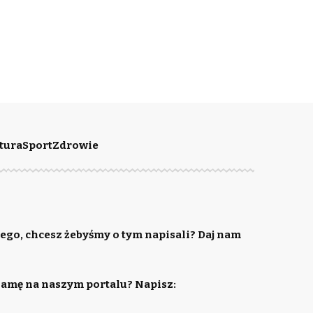
tura
Sport
Zdrowie
ego, chcesz żebyśmy o tym napisali? Daj nam
lamę na naszym portalu? Napisz: