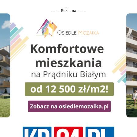
----- Reklama -----