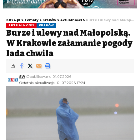
KR24.pl
>
Tematy
>
Kraków
>
Aktualności
>
Burze i ulewy nad Małopolską. W Krakowie załamanie pogody lada chwila
AKTUALNOŚCI
KRAKÓW
Burze i ulewy nad Małopolską.
W Krakowie załamanie pogody
lada chwila
SW
Opublikowano 01.07.2026
Ostatnia aktualizacja: 01.07.2026 17:24