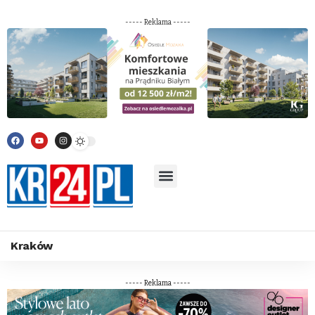
----- Reklama -----
Kraków
----- Reklama -----