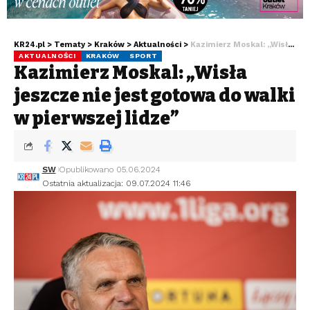
KR24.pl
>
Tematy
>
Kraków
>
Aktualności
>
Kazimierz Moskal: „Wisła jeszcze nie jest gotowa do walki w pierwszej lidze”
AKTUALNOŚCI
KRAKÓW
SPORT
Kazimierz Moskal: „Wisła
jeszcze nie jest gotowa do walki
w pierwszej lidze”
SW
Opublikowano 05.06.2024
Ostatnia aktualizacja: 09.07.2024 11:46