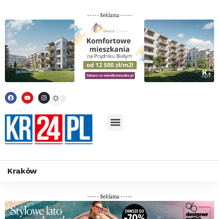
----- Reklama -----
Kraków
----- Reklama -----