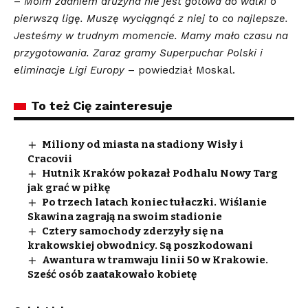
–
Moim zdaniem drużyna nie jest gotowa do walki o
pierwszą ligę. Muszę wyciągnąć z niej to co najlepsze.
Jesteśmy w trudnym momencie. Mamy mało czasu na
przygotowania. Zaraz gramy Superpuchar Polski i
eliminacje Ligi Europy
– powiedział Moskal.
To też Cię zainteresuje
Miliony od miasta na stadiony Wisły i
Cracovii
Hutnik Kraków pokazał Podhalu Nowy Targ
jak grać w piłkę
Po trzech latach koniec tułaczki. Wiślanie
Skawina zagrają na swoim stadionie
Cztery samochody zderzyły się na
krakowskiej obwodnicy. Są poszkodowani
Awantura w tramwaju linii 50 w Krakowie.
Sześć osób zaatakowało kobietę