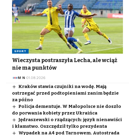
SPORT
Wieczysta postraszyła Lecha, ale wciąż
nie ma punktów
M N
01.08.2026
Kraków stawia czujniki na wodę. Mają
ostrzegać przed podtopieniami zanim będzie
za późno
Policja dementuje. W Małopolsce nie doszło
do porwania kobiety przez Ukraińca
Jędraszewski o rządzących: język nienawiści
i kłamstwo. Oszczędził tylko prezydenta
Wypadek na A4 pod Tarnowem. Autostrada