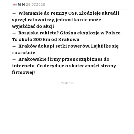
M N
28.07.2026
Włamanie do remizy OSP. Złodzieje ukradli
sprzęt ratowniczy, jednostka nie może
wyjeżdżać do akcji
Rosyjska rakieta? Głośna eksplozja w Polsce.
To około 300 km od Krakowa
Kraków dokupi setki rowerów. LajkBike się
rozrośnie
Krakowskie firmy przenoszą biznes do
internetu. Co decyduje o skuteczności strony
firmowej?
- Reklama -