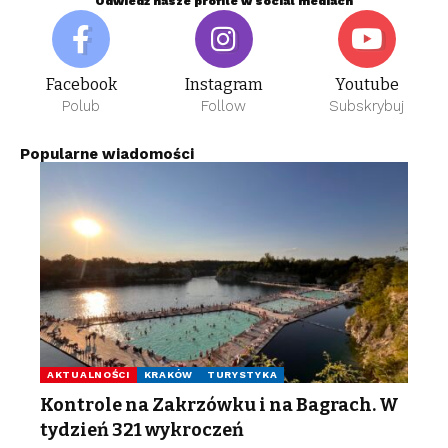
Odwiedź nasze profile w social mediach
Facebook
Instagram
Youtube
Polub
Follow
Subskrybuj
Popularne wiadomości
AKTUALNOŚCI
KRAKÓW
TURYSTYKA
Kontrole na Zakrzówku i na Bagrach. W
tydzień 321 wykroczeń