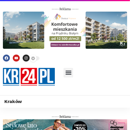
----- Reklama -----
Kraków
----- Reklama -----