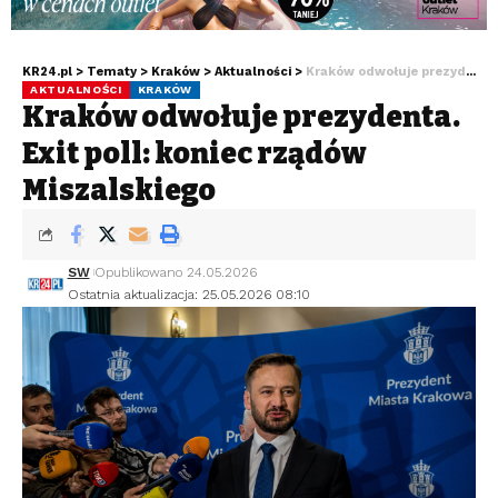
KR24.pl
>
Tematy
>
Kraków
>
Aktualności
>
Kraków odwołuje prezydenta. Exit poll: koniec rządów Miszalskiego
AKTUALNOŚCI
KRAKÓW
Kraków odwołuje prezydenta.
Exit poll: koniec rządów
Miszalskiego
SW
Opublikowano 24.05.2026
Ostatnia aktualizacja: 25.05.2026 08:10