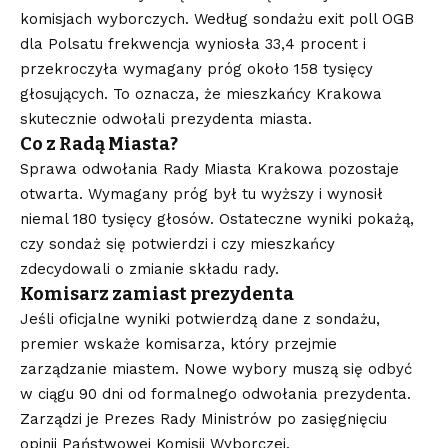
komisjach wyborczych. Według sondażu exit poll OGB
dla Polsatu frekwencja wyniosła 33,4 procent i
przekroczyła wymagany próg około 158 tysięcy
głosujących. To oznacza, że mieszkańcy Krakowa
skutecznie odwołali prezydenta miasta.
Co z Radą Miasta?
Sprawa odwołania Rady Miasta Krakowa pozostaje
otwarta. Wymagany próg był tu wyższy i wynosił
niemal 180 tysięcy głosów. Ostateczne wyniki pokażą,
czy sondaż się potwierdzi i czy mieszkańcy
zdecydowali o zmianie składu rady.
Komisarz zamiast prezydenta
Jeśli oficjalne wyniki potwierdzą dane z sondażu,
premier wskaże komisarza, który przejmie
zarządzanie miastem. Nowe wybory muszą się odbyć
w ciągu 90 dni od formalnego odwołania prezydenta.
Zarządzi je Prezes Rady Ministrów po zasięgnięciu
opinii Państwowej Komisji Wyborczej.