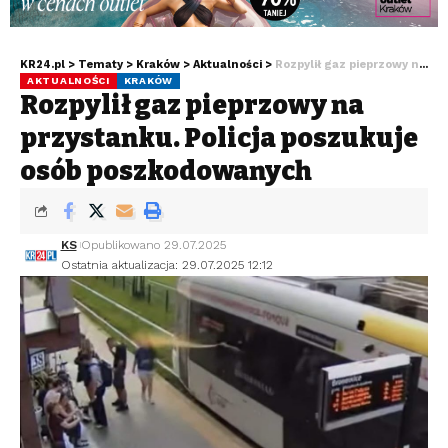
KR24.pl
>
Tematy
>
Kraków
>
Aktualności
>
Rozpylił gaz pieprzowy na przystanku. Policja poszukuje osób poszkodowanych
AKTUALNOŚCI
KRAKÓW
Rozpylił gaz pieprzowy na
przystanku. Policja poszukuje
osób poszkodowanych
KS
Opublikowano 29.07.2025
Ostatnia aktualizacja: 29.07.2025 12:12