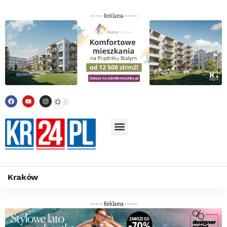
----- Reklama -----
Kraków
----- Reklama -----