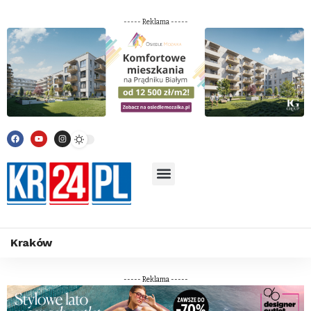
----- Reklama -----
Kraków
----- Reklama -----