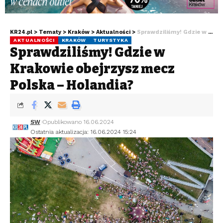
KR24.pl
>
Tematy
>
Kraków
>
Aktualności
>
Sprawdziliśmy! Gdzie w Krakowie obejrzysz mecz Polska – Holandia?
AKTUALNOŚCI
KRAKÓW
TURYSTYKA
Sprawdziliśmy! Gdzie w
Krakowie obejrzysz mecz
Polska – Holandia?
SW
Opublikowano 16.06.2024
Ostatnia aktualizacja: 16.06.2024 15:24