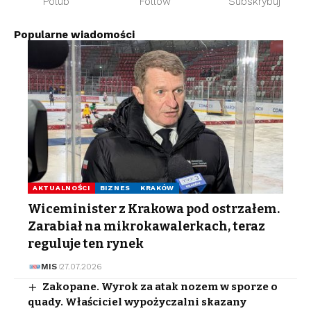
Polub
Follow
Subskrybuj
Popularne wiadomości
AKTUALNOŚCI
BIZNES
KRAKÓW
Wiceminister z Krakowa pod ostrzałem.
Zarabiał na mikrokawalerkach, teraz
reguluje ten rynek
MIS
27.07.2026
Zakopane. Wyrok za atak nozem w sporze o
quady. Właściciel wypożyczalni skazany