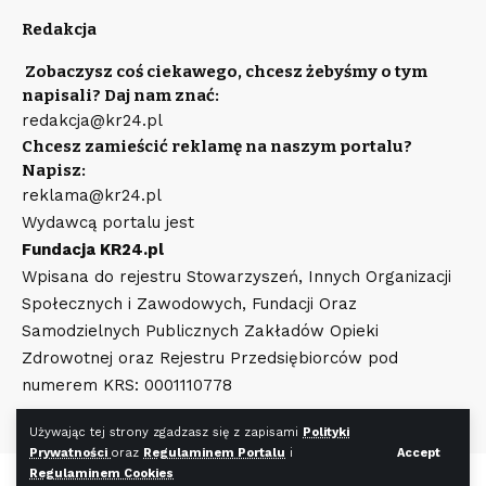
Redakcja
Zobaczysz coś ciekawego, chcesz żebyśmy o tym
napisali? Daj nam znać:
redakcja@kr24.pl
Chcesz zamieścić reklamę na naszym portalu?
Napisz:
reklama@kr24.pl
Wydawcą portalu jest
Fundacja KR24.pl
Wpisana do rejestru Stowarzyszeń, Innych Organizacji
Społecznych i Zawodowych, Fundacji Oraz
Samodzielnych Publicznych Zakładów Opieki
Zdrowotnej oraz Rejestru Przedsiębiorców pod
numerem KRS: 0001110778
Używając tej strony zgadzasz się z zapisami
Polityki
Prywatności
oraz
Regulaminem Portalu
i
Accept
Regulaminem Cookies
©
KR24.pl
Wszystkie prawa zastrzeżone. Wykonanie strony
WR7.pl