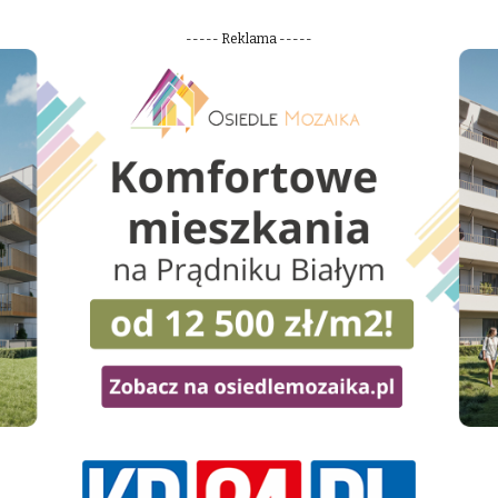
----- Reklama -----