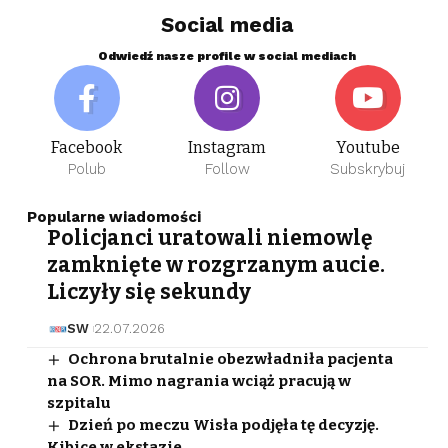
Social media
Odwiedź nasze profile w social mediach
Facebook
Instagram
Youtube
Polub
Follow
Subskrybuj
Popularne wiadomości
Policjanci uratowali niemowlę
zamknięte w rozgrzanym aucie.
Liczyły się sekundy
SW
22.07.2026
Ochrona brutalnie obezwładniła pacjenta
na SOR. Mimo nagrania wciąż pracują w
szpitalu
Dzień po meczu Wisła podjęła tę decyzję.
Kibice w ekstazie