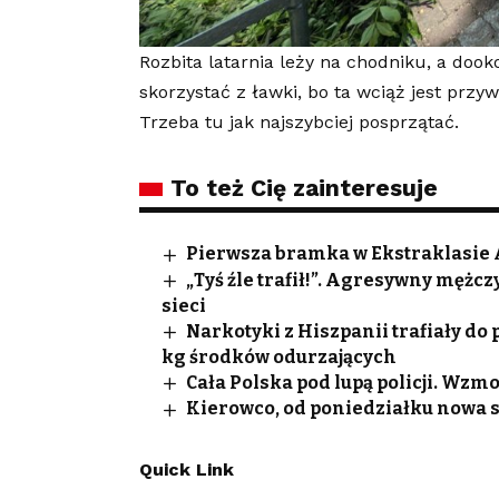
Rozbita latarnia leży na chodniku, a dook
skorzystać z ławki, bo ta wciąż jest przy
Trzeba tu jak najszybciej posprzątać.
To też Cię zainteresuje
Pierwsza bramka w Ekstraklasie
„Tyś źle trafił!”. Agresywny męż
sieci
Narkotyki z Hiszpanii trafiały do
kg środków odurzających
Cała Polska pod lupą policji. Wzm
Kierowco, od poniedziałku nowa s
Quick Link