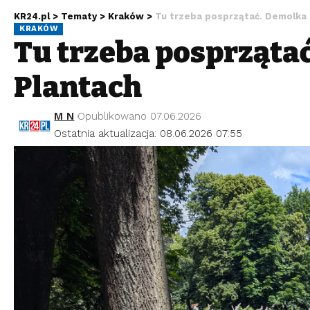
KR24.pl
>
Tematy
>
Kraków
>
Tu trzeba posprzątać. Demolka 
KRAKÓW
Tu trzeba posprząta
Plantach
M N
Opublikowano 07.06.2026
Ostatnia aktualizacja: 08.06.2026 07:55