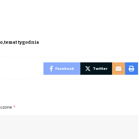
to
temat tygodnia
Facebook
Twitter
aczone
*