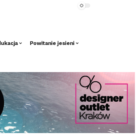
dukacja
Powitanie jesieni