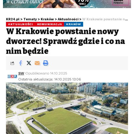
KR24.pl
>
Tematy
>
Kraków
>
Aktualności
>
W Krakowie powstanie nowy dworzec! Sprawdź gdzie i co na nim będzie
AKTUALNOŚCI
KOMUNIKACJA
KRAKÓW
W Krakowie powstanie nowy
dworzec! Sprawdź gdzie i co na
nim będzie
SW
Opublikowano 14.10.2025
Ostatnia aktualizacja: 14.10.2025 13:06