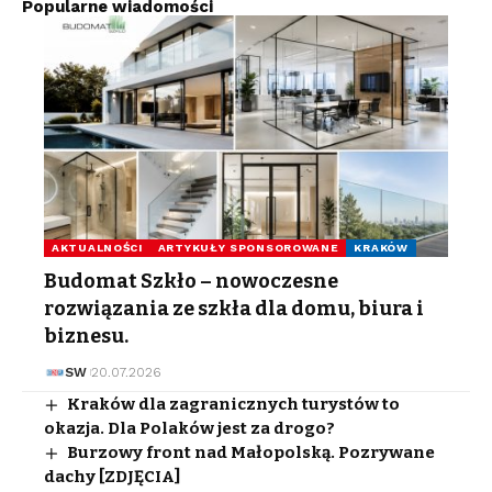
Popularne wiadomości
AKTUALNOŚCI
ARTYKUŁY SPONSOROWANE
KRAKÓW
Budomat Szkło – nowoczesne
rozwiązania ze szkła dla domu, biura i
biznesu.
SW
20.07.2026
Kraków dla zagranicznych turystów to
okazja. Dla Polaków jest za drogo?
Burzowy front nad Małopolską. Pozrywane
dachy [ZDJĘCIA]