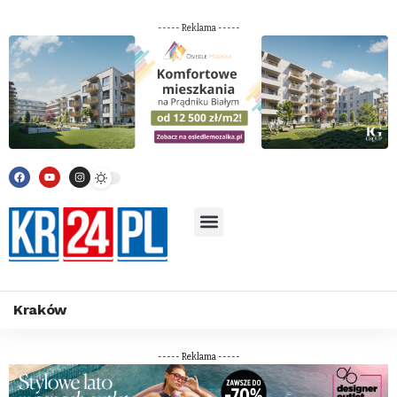
----- Reklama -----
Kraków
----- Reklama -----