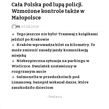
Cała Polska pod lupą policji.
Wzmożone kontrole także w
Małopolsce
PA
07.08.2026
Tego jeszcze nie było! Tramwaj z książkami
jeździł po Krakowie
Kraków wprowadza bilet za kilometry. To
może zmienić zasady jazdy komunikacją
miejską
Niebezpieczna sytuacja na parkingu w
Wieliczce. Dwulatek zostawiony w
rozgrzanym aucie
Salmonella w przedszkolach pod
Limanową. Sanepid wskazał danie, które
zaszkodziło dzieciom
- Reklama -