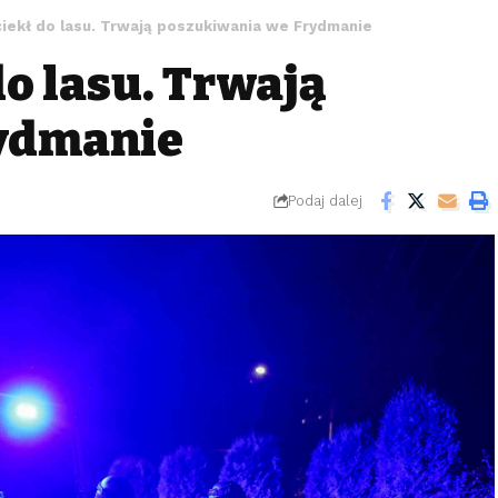
ciekł do lasu. Trwają poszukiwania we Frydmanie
do lasu. Trwają
ydmanie
Podaj dalej