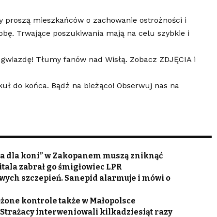
by proszą mieszkańców o zachowanie ostrożności i
sobę. Trwające poszukiwania mają na celu szybkie i
ą gwiazdę! Tłumy fanów nad Wisłą. Zobacz ZDJĘCIA i
kuł do końca. Bądź na bieżąco! Obserwuj nas na
łka dla koni” w Zakopanem muszą zniknąć
itala zabrał go śmigłowiec LPR
owych szczepień. Sanepid alarmuje i mówi o
ożone kontrole także w Małopolsce
trażacy interweniowali kilkadziesiąt razy