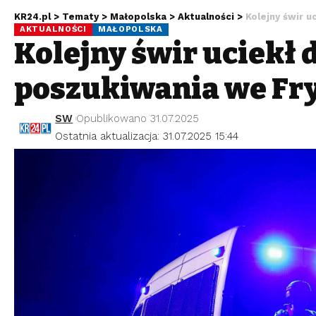
KR24.pl
>
Tematy
>
Małopolska
>
Aktualności
>
Kolejny świr u
AKTUALNOŚCI
MAŁOPOLSKA
Kolejny świr uciekł 
poszukiwania we Fr
SW
Opublikowano 31.07.2025
Ostatnia aktualizacja: 31.07.2025 15:44