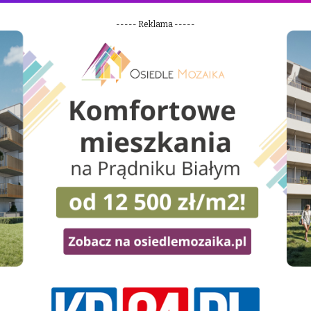
----- Reklama -----