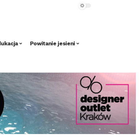
dukacja
Powitanie jesieni