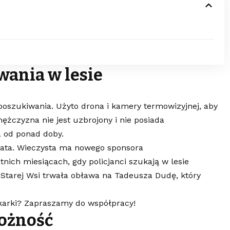
ania w lesie
poszukiwania. Użyto drona i kamery termowizyjnej, aby
mężczyzna nie jest uzbrojony i nie posiada
 od ponad doby.
iata. Wieczysta ma nowego sponsora
nich miesiącach, gdy policjanci szukają w lesie
 Starej Wsi trwała obława na Tadeusza Dudę, który
karki? Zapraszamy do współpracy!
rożność