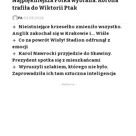
Najpiękniejsza Polka wybrana. Korona
trafiła do Wiktorii Ptak
PA
03.08.2026
Nieistniejące krzesełko zmieniło wszystko.
Anglik zakochał się w Krakowie i… Wiśle
Co za powrót Wisły! Stadion odfrunął z
emocji
Karol Nawrocki przyjedzie do Skawiny.
Prezydent spotka się z mieszkańcami
Wyruszyli szlakiem, którego nie było.
Zaprowadziła ich tam sztuczna inteligencja
- Reklama -