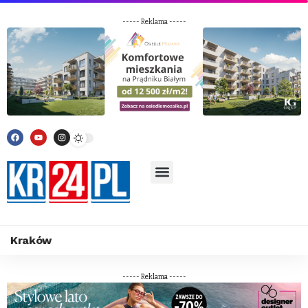
----- Reklama -----
Kraków
----- Reklama -----