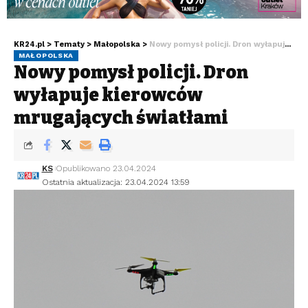
KR24.pl
>
Tematy
>
Małopolska
>
Nowy pomysł policji. Dron wyłapuje kierowców mrugających światłami
MAŁOPOLSKA
Nowy pomysł policji. Dron
wyłapuje kierowców
mrugających światłami
KS
Opublikowano 23.04.2024
Ostatnia aktualizacja: 23.04.2024 13:59